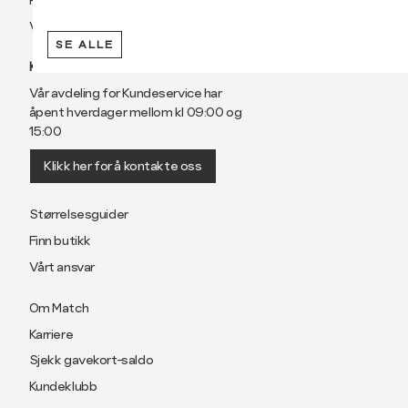
Vilkår
SE ALLE
KUNDESERVICE
Vår avdeling for Kundeservice har
åpent hverdager mellom kl 09:00 og
15:00
Klikk her for å kontakte oss
Størrelsesguider
Finn butikk
Vårt ansvar
Om Match
Karriere
Sjekk gavekort-saldo
Kundeklubb