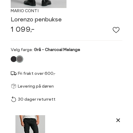
MARIO CONTI
Lorenzo penbukse
1 099,-
Velg
Velg farge:
Grå - Charcoal Melange
farge
Fri frakt over 600,-
Størrel
Få v
Levering på døren
30 dager returrett
Vi gir beskjed hvis varen 
ønsket 
Midjemål i tommer
Midje
L
Produktdetaljer
29/32
30/32
3
28"