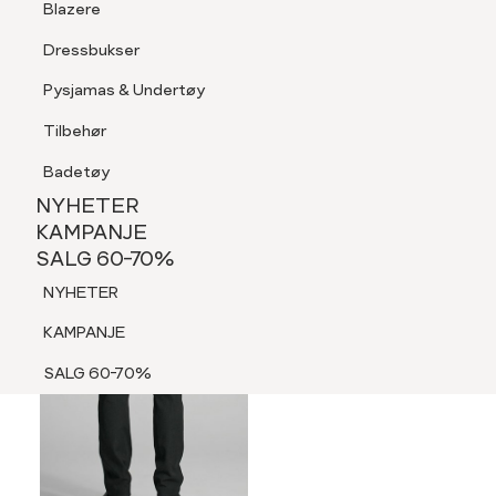
Blazere
Tilbehør
Dressbukser
LOGG INN
FAVORITTER
SØK
Shorts
Pysjamas & Undertøy
Pysjamas & Undertøy
Tilbehør
NYHETER
KAMPANJE
Badetøy
SALG 60-70%
NYHETER
NYHETER
KAMPANJE
SALG 60-70%
KAMPANJE
NYHETER
SALG 60-70%
KAMPANJE
SALG 60-70%