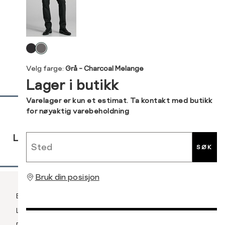
Kundeomtaler
29"
33/30
33/32
3
Levering og retur
30"
Velg
36/32
38/32
31"
farge
Velg farge:
Grå - Charcoal Melange
32"
Lager i butikk
Din
Sidebunn
33"
Varelager er kun et estimat. Ta kontakt med butikk
e-
for nøyaktig varebeholdning
post
34"
RASK
GRATIS
30 DAGERS
Sted
LEVERING
RETUR
RETUR
36"
SØK
38"
Bruk din posisjon
40"
1
Betaling
Levering og frakt
Retur og bytte