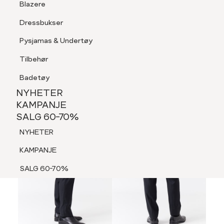
Blazere
Tilbehør
Dressbukser
LOGG INN
FAVORITTER
SØK
Shorts
Pysjamas & Undertøy
Pysjamas & Undertøy
Tilbehør
NYHETER
KAMPANJE
Badetøy
SALG 60-70%
NYHETER
NYHETER
KAMPANJE
SALG 60-70%
KAMPANJE
NYHETER
SALG 60-70%
KAMPANJE
SALG 60-70%