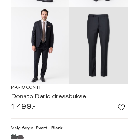
MARIO CONTI
Donato Dario dressbukse
1 499,-
Velg
Velg farge:
Svart - Black
farge