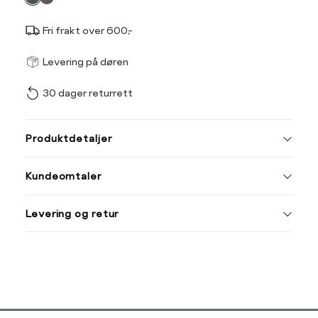
Fri frakt over 600,-
Størrel
Få v
Levering på døren
30 dager returrett
Vi gir beskjed hvis varen 
ønsket 
L
Produktdetaljer
Normal vidde,
Kundeomtaler
Normal vidde,
Levering og retur
Normal vidde,
Normal vidde,
Sidebunn
Normal vidde,