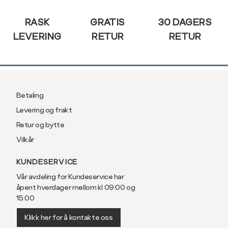
RASK
GRATIS
30 DAGERS
Normal vidde,
LEVERING
RETUR
RETUR
Normal vidde, 
Normal vidde, 
Betaling
Levering og frakt
Normal vidde, 
Retur og bytte
Normal vidde, 
Vilkår
KUNDESERVICE
Normal vidde, 
Vår avdeling for Kundeservice har
åpent hverdager mellom kl 09:00 og
Normal vidde, 
15:00
Klikk her for å kontakte oss
Normal vidde, 