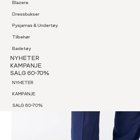
Blazere
Tilbehør
Dressbukser
Shorts
Pysjamas & Undertøy
Pysjamas & Undertøy
Tilbehør
NYHETER
KAMPANJE
Badetøy
SALG 60-70%
NYHETER
NYHETER
KAMPANJE
SALG 60-70%
KAMPANJE
NYHETER
SALG 60-70%
KAMPANJE
SALG 60-70%