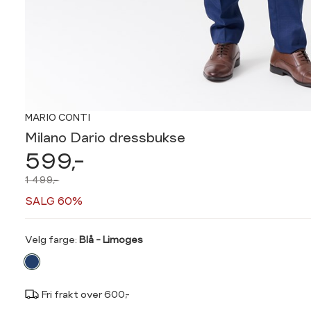
MARIO CONTI
Milano Dario dressbukse
599,-
1 499,-
SALG 60%
Velg
Velg farge:
Blå - Limoges
farge
Fri frakt over 600,-