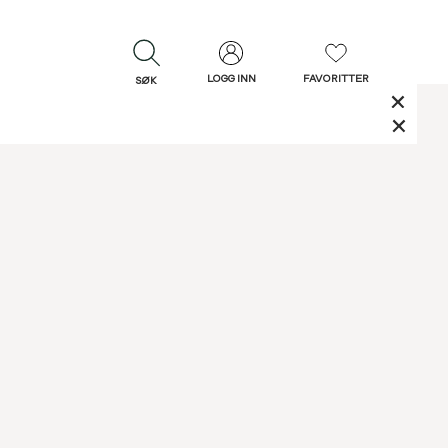
LOGG INN
FAVORITTER
SØK
LUKK
LUKK
Rask levering
Gratis retur
30 dagers retur