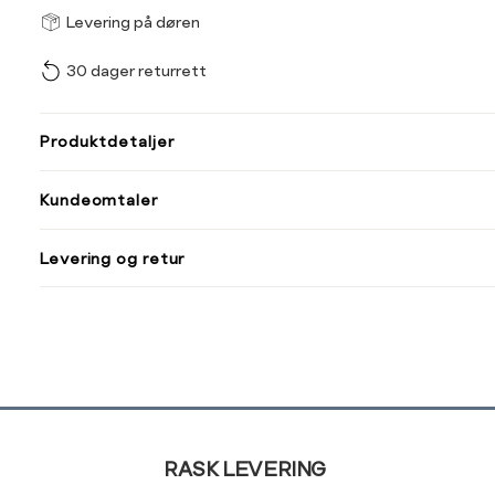
Størrel
Få v
Levering på døren
30 dager returrett
Vi gir beskjed hvis varen 
ønsket 
L
Produktdetaljer
Normal vidde, 
Kundeomtaler
Normal vidde,
Levering og retur
Ekstra vidde,
Ekstra vidde,
Sidebunn
Din
e-
RASK LEVERING
post