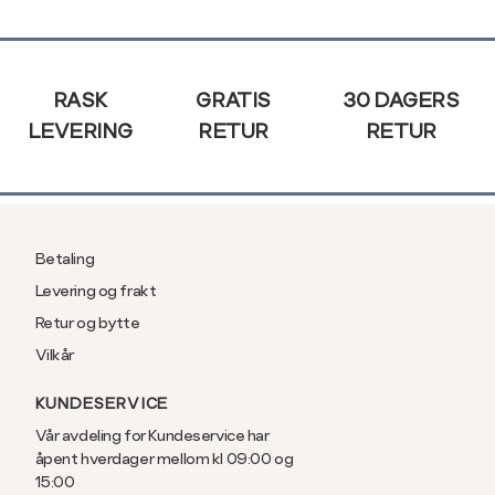
XXL
56
Sidebunn
3XL
58/60
RASK
GRATIS
30 DAGERS
LEVERING
RETUR
RETUR
Betaling
Levering og frakt
Retur og bytte
Vilkår
KUNDESERVICE
Vår avdeling for Kundeservice har
åpent hverdager mellom kl 09:00 og
15:00