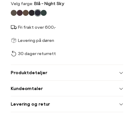
Velg
Velg farge:
Blå - Night Sky
farge
Fri frakt over 600,-
Størrel
Få v
Levering på døren
30 dager returrett
Vi gir beskjed hvis varen 
ønsket 
Ha
L
Produktdetaljer
Størrelse
Tilsvarende
S
M
Kundeomtaler
S
44/46
Din
M
48/50
Levering og retur
e-
L
52
post
XL
54