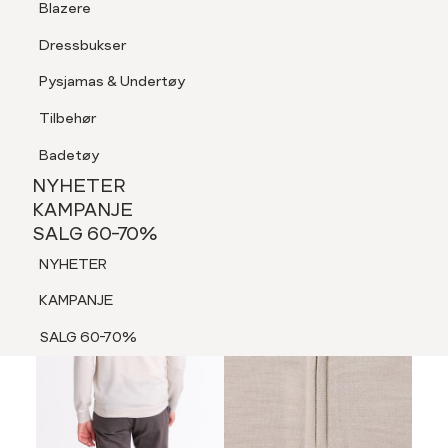
Blazere
Tilbehør
Dressbukser
LOGG INN
FAVORITTER
SØK
Shorts
Pysjamas & Undertøy
Pysjamas & Undertøy
Tilbehør
NYHETER
KAMPANJE
Badetøy
SALG 60-70%
NYHETER
NYHETER
KAMPANJE
SALG 60-70%
KAMPANJE
NYHETER
SALG 60-70%
KAMPANJE
SALG 60-70%