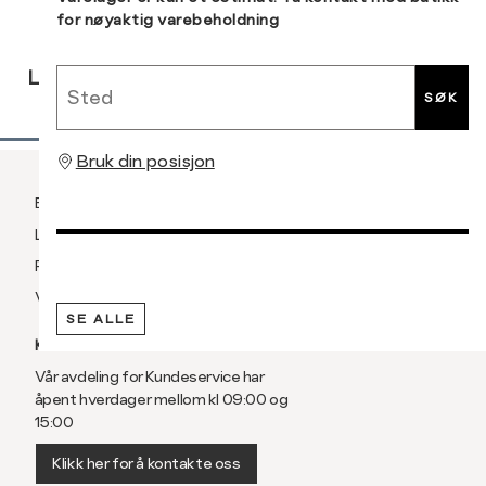
for nøyaktig varebeholdning
3XL
58/60
RASK
GRATIS
30 DAGERS
Sted
LEVERING
RETUR
RETUR
SØK
Bruk din posisjon
Betaling
Levering og frakt
Retur og bytte
Vilkår
SE ALLE
KUNDESERVICE
Vår avdeling for Kundeservice har
åpent hverdager mellom kl 09:00 og
15:00
Klikk her for å kontakte oss