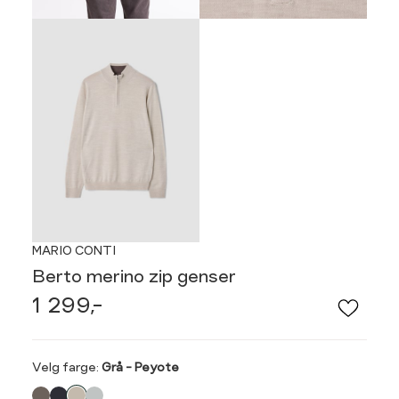
MARIO CONTI
Berto merino zip genser
1 299,-
Velg
Velg farge:
Grå - Peyote
farge