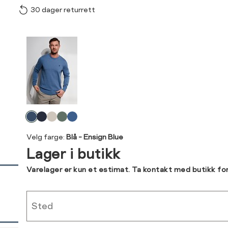
30 dager returrett
Vi gir beskjed hvis varen 
ønsket 
L
Produktdetaljer
Ha
Størrelse
Tilsvarende
S
M
Kundeomtaler
S
44/46
XXXL
Levering og retur
M
48/50
Velg
L
52
Din
farge
Velg farge:
Blå - Ensign Blue
e-
XL
54
Lager i butikk
post
Sidebunn
XXL
56
Varelager er kun et estimat. Ta kontakt med butikk fo
3XL
58/60
RASK LEVERING
Sted