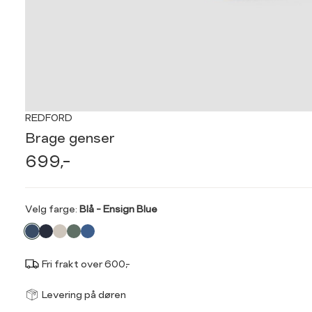
REDFORD
Brage genser
699,-
Velg
Velg farge:
Blå - Ensign Blue
farge
Fri frakt over 600,-
Størrel
Få v
Levering på døren