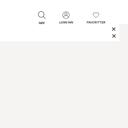
LOGG INN
FAVORITTER
SØK
LUKK
LUKK
Rask levering
Gratis retur
30 dagers retur