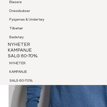
Blazere
Tilbehør
Dressbukser
Shorts
Pysjamas & Undertøy
Pysjamas & Undertøy
Tilbehør
NYHETER
KAMPANJE
Badetøy
SALG 60-70%
NYHETER
NYHETER
KAMPANJE
SALG 60-70%
KAMPANJE
NYHETER
SALG 60-70%
KAMPANJE
SALG 60-70%