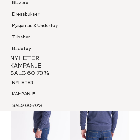
Blazere
Tilbehør
Dressbukser
LOGG INN
FAVORITTER
SØK
Shorts
Pysjamas & Undertøy
Pysjamas & Undertøy
Tilbehør
NYHETER
KAMPANJE
Badetøy
SALG 60-70%
NYHETER
70%
NYHETER
KAMPANJE
SALG 60-70%
KAMPANJE
NYHETER
SALG 60-70%
KAMPANJE
SALG 60-70%