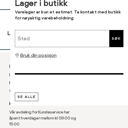
Lager i butikk
XXL
56
Sidebunn
Varelager er kun et estimat. Ta kontakt med butikk
for nøyaktig varebeholdning
3XL
58/60
RASK
GRATIS
30 DAGERS
Sted
LEVERING
RETUR
RETUR
SØK
Bruk din posisjon
Betaling
Levering og frakt
Retur og bytte
Vilkår
SE ALLE
KUNDESERVICE
Vår avdeling for Kundeservice har
åpent hverdager mellom kl 09:00 og
15:00