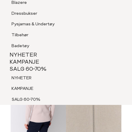
Blazere
Tilbehør
Dressbukser
LOGG INN
FAVORITTER
SØK
Shorts
Pysjamas & Undertøy
Pysjamas & Undertøy
Tilbehør
NYHETER
KAMPANJE
Badetøy
SALG 60-70%
NYHETER
60%
NYHETER
KAMPANJE
SALG 60-70%
KAMPANJE
NYHETER
SALG 60-70%
KAMPANJE
SALG 60-70%