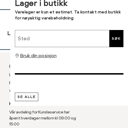
Lager i butikk
XXL
56
Sidebunn
Varelager er kun et estimat. Ta kontakt med butikk
for nøyaktig varebeholdning
3XL
58/60
RASK
GRATIS
30 DAGERS
Sted
LEVERING
RETUR
RETUR
SØK
Bruk din posisjon
Betaling
Levering og frakt
Retur og bytte
Vilkår
SE ALLE
KUNDESERVICE
Vår avdeling for Kundeservice har
åpent hverdager mellom kl 09:00 og
15:00