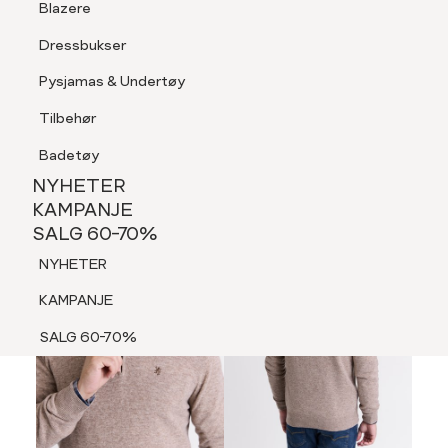
Blazere
Tilbehør
Dressbukser
LOGG INN
FAVORITTER
SØK
Shorts
Pysjamas & Undertøy
Pysjamas & Undertøy
Tilbehør
NYHETER
KAMPANJE
Badetøy
SALG 60-70%
NYHETER
NYHETER
KAMPANJE
SALG 60-70%
KAMPANJE
NYHETER
SALG 60-70%
KAMPANJE
SALG 60-70%