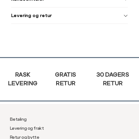
S
44/46
XXXL
M
48/50
Levering og retur
L
52
Din
e-
XL
54
post
XXL
56
Sidebunn
3XL
58/60
RASK
GRATIS
30 DAGERS
LEVERING
RETUR
RETUR
Betaling
Levering og frakt
Retur og bytte