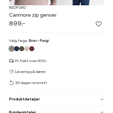
REDFORD
Canmore zip genser
899,-
Velg
Velg farge:
Brun - Fungi
farge
Fri frakt over 600,-
Størrel
Få v
Levering på døren
30 dager returrett
Vi gir beskjed hvis varen 
ønsket 
Ha
L
Produktdetaljer
Størrelse
Tilsvarende
S
M
Kundeomtaler