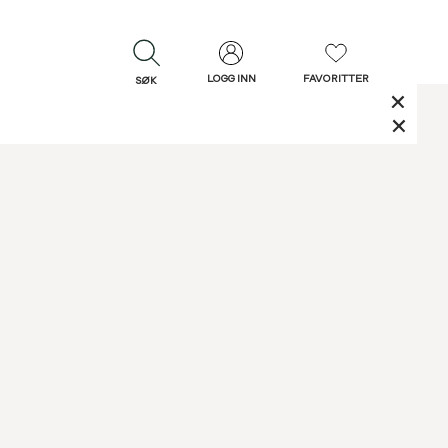
LOGG INN
FAVORITTER
SØK
LUKK
LUKK
Rask levering
Gratis retur
30 dagers retur