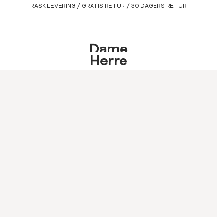
Gå
RASK LEVERING / GRATIS RETUR / 30 DAGERS RETUR
til
innhold
ISTRER DEG
LUKK
Dame
Herre
SØK
BLI MEDLEM I MATCH KUNDEKLUBB
LOGG INN FOR Å FÅ MEDLEMSPRIS AUTOMATISK TRUKKET FRA
-
Jean
ER MED E-POST
Paul
eaf