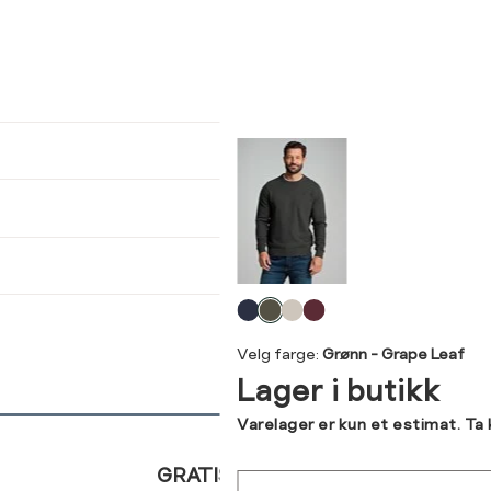
ser
arsel
kommer tilbake på lager. Velg
størrelse:
UKK
lsmål
Brystvidde
Midjemål
(cm)
(cm)
(cm)
L
XL
XXL
38
86-96
82-87
40
97-104
88-95
Velg
SEND
42
105-112
96-103
farge
Velg farge:
Grønn - Grape Leaf
44
113-120
104-112
Lager i butikk
46
121-128
113-121
Varelager er kun et estimat. Ta
48
129-135
122-130
GRATIS RETUR
Sted