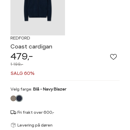
REDFORD
Coast cardigan
479,-
1 199,-
SALG 60%
Velg
Velg farge:
Blå - Navy Blazer
farge
Fri frakt over 600,-
Størrel
Få v
Levering på døren