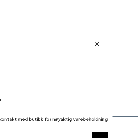
wn
 kontakt med butikk for nøyaktig varebeholdning
30 DAGERS RETUR