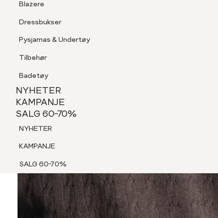
Blazere
Tilbehør
Dressbukser
Shorts
Pysjamas & Undertøy
Pysjamas & Undertøy
Tilbehør
NYHETER
KAMPANJE
Badetøy
SALG 60-70%
NYHETER
NYHETER
KAMPANJE
SALG 60-70%
KAMPANJE
NYHETER
SALG 60-70%
KAMPANJE
SALG 60-70%