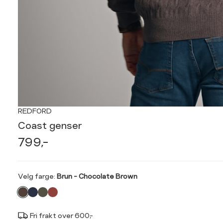
REDFORD
Coast genser
799,-
Velg
Velg farge:
Brun - Chocolate Brown
farge
Fri frakt over 600,-