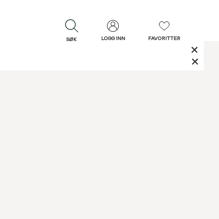
LOGG INN
FAVORITTER
SØK
LUKK
LUKK
Rask levering
Gratis retur
30 dagers retur