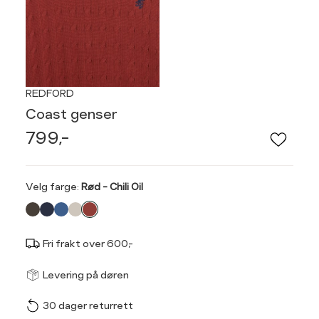
REDFORD
Coast genser
799,-
Velg
Velg farge:
Rød - Chili Oil
farge
Fri frakt over 600,-
Størrel
Få v
Levering på døren
30 dager returrett
Vi gir beskjed hvis varen 