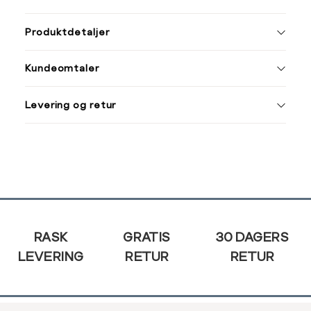
ønsket 
Ha
L
Produktdetaljer
Størrelse
Tilsvarende
Din
Kundeomtaler
e-
S
44/46
post
M
48/50
Levering og retur
L
52
XL
54
XXL
56
Sidebunn
3XL
58/60
RASK
GRATIS
30 DAGERS
LEVERING
RETUR
RETUR