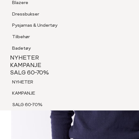
Blazere
Tilbehør
Dressbukser
Shorts
Pysjamas & Undertøy
Pysjamas & Undertøy
Tilbehør
NYHETER
KAMPANJE
Badetøy
SALG 60-70%
NYHETER
NYHETER
KAMPANJE
SALG 60-70%
KAMPANJE
NYHETER
SALG 60-70%
KAMPANJE
SALG 60-70%