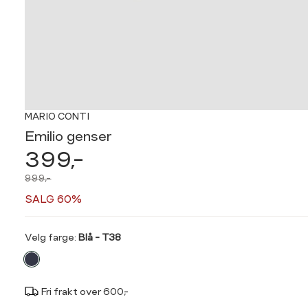
MARIO CONTI
Emilio genser
399,-
999,-
SALG 60%
Velg
Velg farge:
Blå - T38
farge
Fri frakt over 600,-