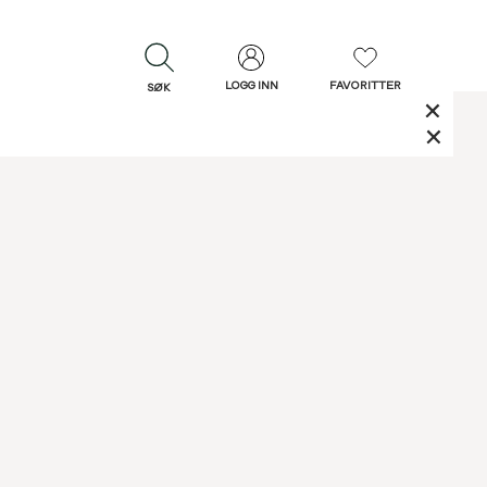
LOGG INN
FAVORITTER
SØK
LUKK
LUKK
Rask levering
Gratis retur
30 dagers retur