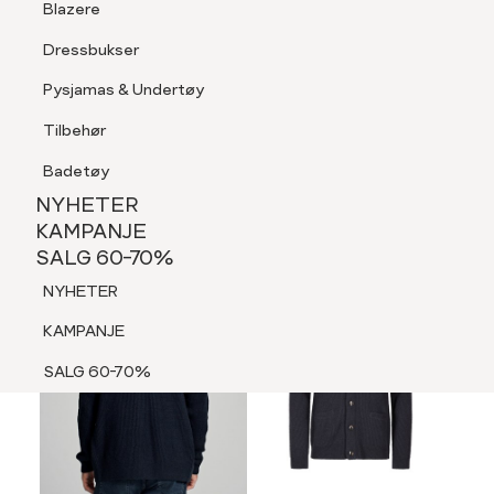
Blazere
Tilbehør
Dressbukser
LOGG INN
FAVORITTER
SØK
Shorts
Pysjamas & Undertøy
Pysjamas & Undertøy
Tilbehør
NYHETER
KAMPANJE
Badetøy
SALG 60-70%
NYHETER
NYHETER
KAMPANJE
SALG 60-70%
KAMPANJE
NYHETER
SALG 60-70%
KAMPANJE
SALG 60-70%