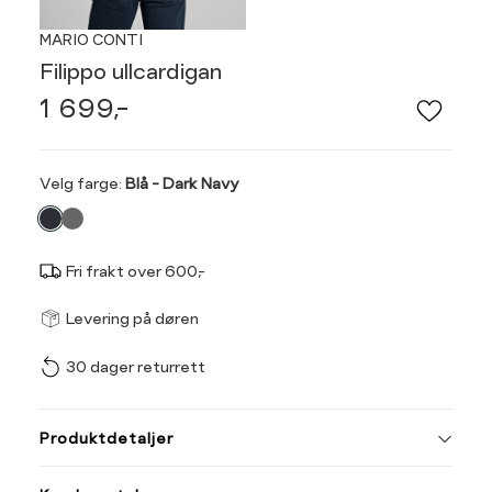
MARIO CONTI
Filippo ullcardigan
1 699,-
Velg
Velg farge:
Blå - Dark Navy
farge
Fri frakt over 600,-
Størrel
Få v
Levering på døren
30 dager returrett
Vi gir beskjed hvis varen 
ønsket 
Ha
L
Produktdetaljer
Størrelse
Tilsvarende
S
M