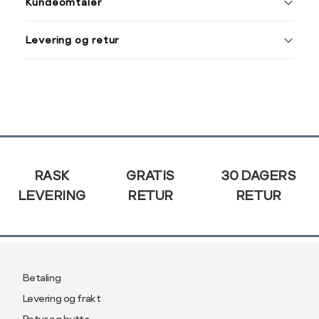
Kundeomtaler
S
44/46
Din
M
48/50
Levering og retur
e-
L
52
post
XL
54
XXL
56
Sidebunn
3XL
58/60
RASK
GRATIS
30 DAGERS
LEVERING
RETUR
RETUR
Betaling
Levering og frakt
Retur og bytte