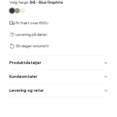
Velg
Velg farge:
Blå - Blue Graphite
farge
Fri frakt over 600,-
Størrel
Få v
Levering på døren
30 dager returrett
Vi gir beskjed hvis varen 
ønsket 
Ha
L
Produktdetaljer
Størrelse
Tilsvarende
S
XL
Kundeomtaler
S
44/46
Din
M
48/50
Levering og retur
e-
L
52
post
XL
54