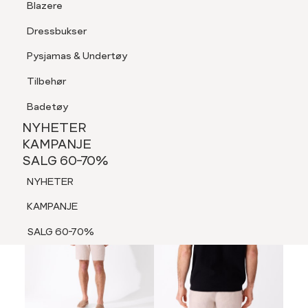
Blazere
Tilbehør
Dressbukser
LOGG INN
FAVORITTER
SØK
Shorts
Pysjamas & Undertøy
Pysjamas & Undertøy
Tilbehør
NYHETER
KAMPANJE
Badetøy
SALG 60-70%
NYHETER
60%
NYHETER
KAMPANJE
SALG 60-70%
KAMPANJE
NYHETER
SALG 60-70%
KAMPANJE
SALG 60-70%