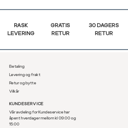
XXL
56
Sidebunn
3XL
58/60
RASK
GRATIS
30 DAGERS
LEVERING
RETUR
RETUR
Betaling
Levering og frakt
Retur og bytte
Vilkår
KUNDESERVICE
Vår avdeling for Kundeservice har
åpent hverdager mellom kl 09:00 og
15:00