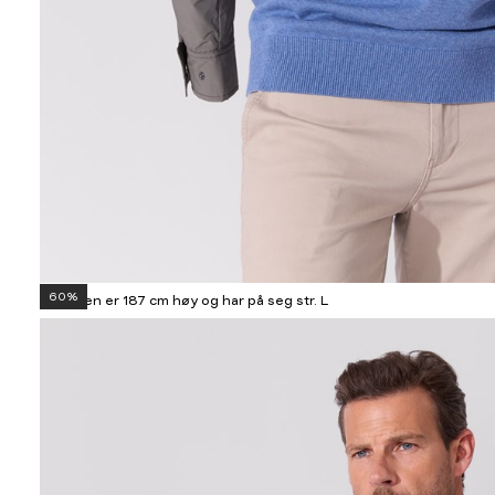
60%
Modellen er 187 cm høy og har på seg str. L
Informasjon
om
modellhøyde
og
produkstørrelse