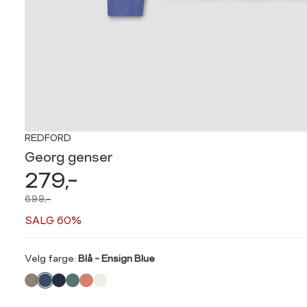
REDFORD
Georg genser
279,-
699,-
SALG 60%
Velg
Velg farge:
Blå - Ensign Blue
farge