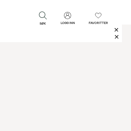
LOGG INN
FAVORITTER
SØK
LUKK
LUKK
Rask levering
Gratis retur
30 dagers retur