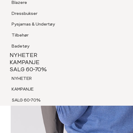
Blazere
Tilbehør
Dressbukser
Shorts
Pysjamas & Undertøy
Pysjamas & Undertøy
Tilbehør
NYHETER
KAMPANJE
Badetøy
SALG 60-70%
NYHETER
NYHETER
KAMPANJE
SALG 60-70%
KAMPANJE
NYHETER
SALG 60-70%
KAMPANJE
SALG 60-70%