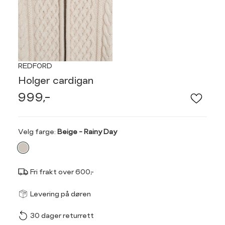
REDFORD
Holger cardigan
999,-
Velg
Velg farge:
Beige - Rainy Day
farge
Fri frakt over 600,-
Størrel
Få v
Levering på døren
30 dager returrett
Vi gir beskjed hvis varen 