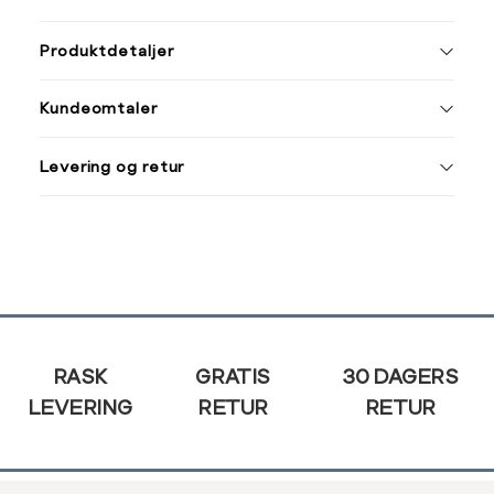
ønsket 
Ha
L
Produktdetaljer
Størrelse
Tilsvarende
S
M
Kundeomtaler
S
44/46
XXXL
M
48/50
Levering og retur
L
52
Din
e-
XL
54
post
XXL
56
Sidebunn
3XL
58/60
RASK
GRATIS
30 DAGERS
LEVERING
RETUR
RETUR