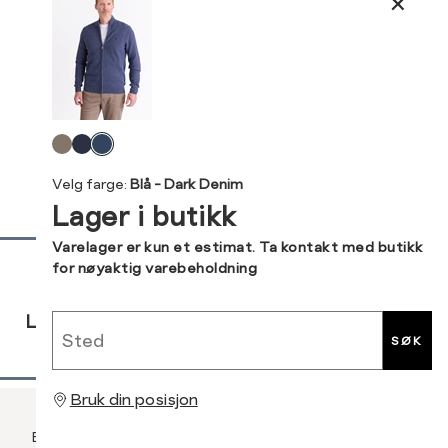
Størrelse
Tilsvarende
S
M
Kundeomtaler
S
44/46
XXXL
M
48/50
Levering og retur
Velg
L
52
Din
farge
Velg farge:
Blå - Dark Denim
e-
XL
54
Lager i butikk
post
XXL
56
Sidebunn
Varelager er kun et estimat. Ta kontakt med butikk
for nøyaktig varebeholdning
3XL
58/60
RASK
GRATIS
30 DAGERS
Sted
LEVERING
RETUR
RETUR
SØK
Bruk din posisjon
Betaling