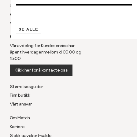
Levering og frakt
Retur og bytte
Vilkår
SE ALLE
KUNDESERVICE
Vår avdeling for Kundeservice har
åpent hverdager mellom kl 09:00 og
15:00
Klikk her for å kontakte oss
Størrelsesguider
Finn butikk
Vårt ansvar
Om Match
Karriere
Sjekk gavekort-saldo