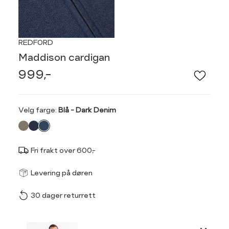
REDFORD
Maddison cardigan
999,-
Velg
Velg farge:
Blå - Dark Denim
farge
Fri frakt over 600,-
Størrel
Få v
Levering på døren
30 dager returrett
Vi gir beskjed hvis varen 
ønsket 
Ha
L
Produktdetaljer