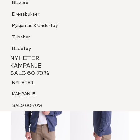
Blazere
Tilbehør
Dressbukser
LOGG INN
FAVORITTER
SØK
Shorts
Pysjamas & Undertøy
Pysjamas & Undertøy
Tilbehør
NYHETER
KAMPANJE
Badetøy
SALG 60-70%
NYHETER
NYHETER
KAMPANJE
SALG 60-70%
KAMPANJE
NYHETER
SALG 60-70%
KAMPANJE
SALG 60-70%