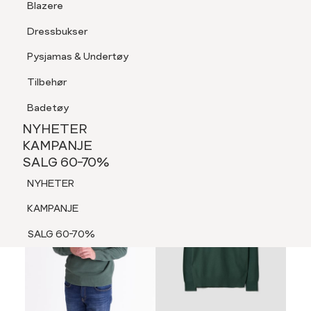
Blazere
Tilbehør
Dressbukser
LOGG INN
FAVORITTER
SØK
Shorts
Pysjamas & Undertøy
Pysjamas & Undertøy
Tilbehør
NYHETER
KAMPANJE
Badetøy
SALG 60-70%
NYHETER
70%
NYHETER
KAMPANJE
SALG 60-70%
KAMPANJE
NYHETER
SALG 60-70%
KAMPANJE
SALG 60-70%