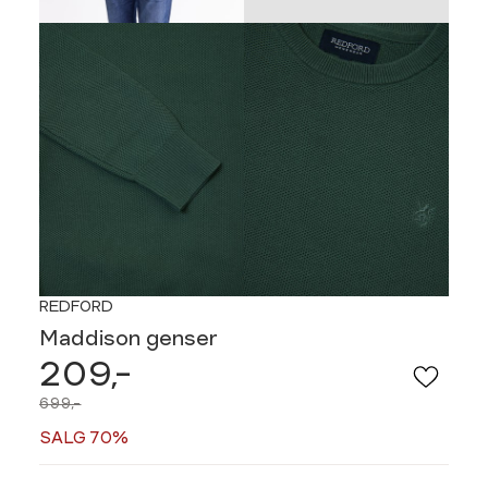
REDFORD
Maddison genser
209,-
699,-
SALG 70%