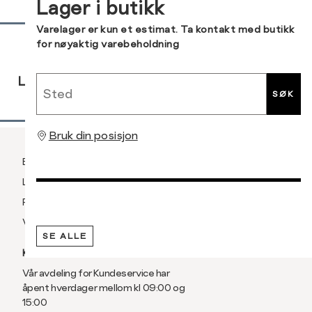
Lager i butikk
XXL
56
Sidebunn
Varelager er kun et estimat. Ta kontakt med butikk
for nøyaktig varebeholdning
3XL
58/60
RASK
GRATIS
30 DAGERS
Sted
LEVERING
RETUR
RETUR
SØK
Bruk din posisjon
Betaling
Levering og frakt
Retur og bytte
Vilkår
SE ALLE
KUNDESERVICE
Vår avdeling for Kundeservice har
åpent hverdager mellom kl 09:00 og
15:00