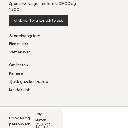
åpent hverdager mellom kl 09:00 og
15:00
Klikk her for å kontakte oss
Størrelsesguider
Finn butikk
Vårt ansvar
Om Match
Karriere
Sjekk gavekort-saldo
Kundeklubb
Følg
Cookies og
Match
personvern