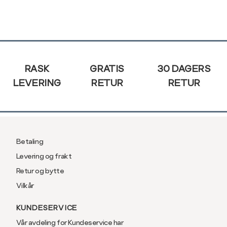
XL
54
XXL
56
Sidebunn
3XL
58/60
RASK
GRATIS
30 DAGERS
LEVERING
RETUR
RETUR
Betaling
Levering og frakt
Retur og bytte
Vilkår
KUNDESERVICE
Vår avdeling for Kundeservice har