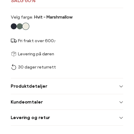
SALG 60%
Velg
Velg farge:
Hvit - Marshmallow
farge
Fri frakt over 600,-
Størrel
Få v
Levering på døren
30 dager returrett
Vi gir beskjed hvis varen 
ønsket 
Ha
L
Produktdetaljer
Størrelse
Tilsvarende
L
Kundeomtaler
S
44/46
Din
M
48/50
Levering og retur
e-
L
52
post