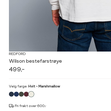
REDFORD
Wilson bestefarstrøye
499,-
Velg
Velg farge:
Hvit - Marshmallow
farge
Fri frakt over 600,-