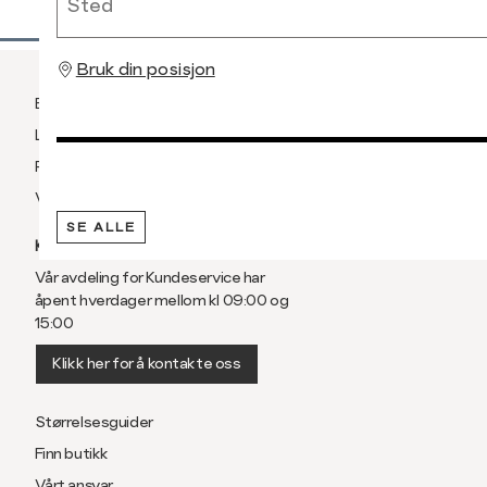
Bruk din posisjon
Betaling
Levering og frakt
Retur og bytte
Vilkår
SE ALLE
KUNDESERVICE
Vår avdeling for Kundeservice har
åpent hverdager mellom kl 09:00 og
15:00
Klikk her for å kontakte oss
Størrelsesguider
Finn butikk
Vårt ansvar