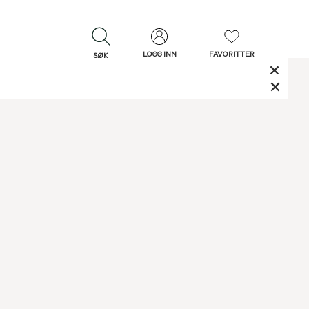
LOGG INN
FAVORITTER
SØK
LUKK
LUKK
Rask levering
Gratis retur
30 dagers retur