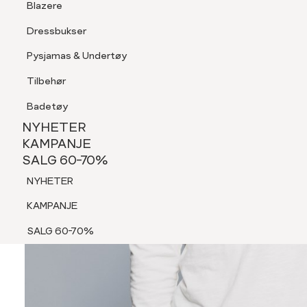
Blazere
Tilbehør
Dressbukser
Shorts
Pysjamas & Undertøy
Pysjamas & Undertøy
Tilbehør
NYHETER
KAMPANJE
Badetøy
SALG 60-70%
NYHETER
NYHETER
KAMPANJE
SALG 60-70%
KAMPANJE
NYHETER
SALG 60-70%
KAMPANJE
SALG 60-70%