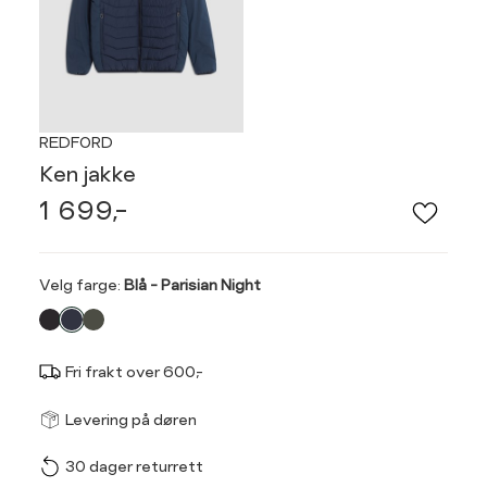
REDFORD
Ken jakke
1 699,-
Velg
Velg farge:
Blå - Parisian Night
farge
Fri frakt over 600,-
Størrel
Få v
Levering på døren
30 dager returrett
Vi gir beskjed hvis varen 