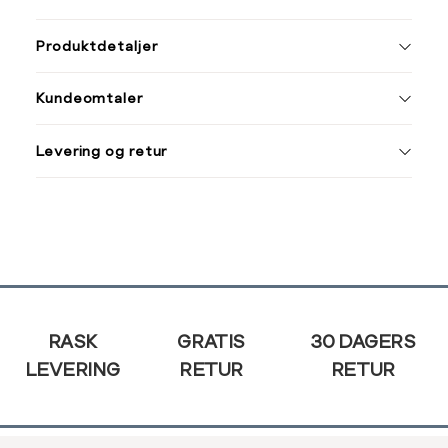
ønsket 
Ha
L
Produktdetaljer
Størrelse
Tilsvarende
S
M
Kundeomtaler
S
44/46
XXXL
M
48/50
Levering og retur
L
52
Din
e-
XL
54
post
XXL
56
Sidebunn
3XL
58/60
RASK
GRATIS
30 DAGERS
LEVERING
RETUR
RETUR