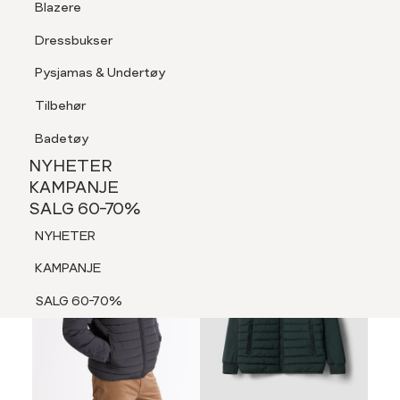
Blazere
Tilbehør
Dressbukser
LOGG INN
FAVORITTER
SØK
Shorts
Pysjamas & Undertøy
Pysjamas & Undertøy
Tilbehør
NYHETER
KAMPANJE
Badetøy
SALG 60-70%
NYHETER
70%
NYHETER
KAMPANJE
SALG 60-70%
KAMPANJE
NYHETER
SALG 60-70%
KAMPANJE
SALG 60-70%