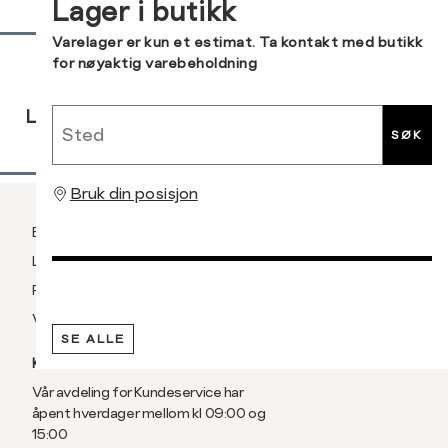
Lager i butikk
post
XXL
56
Sidebunn
Varelager er kun et estimat. Ta kontakt med butikk
for nøyaktig varebeholdning
3XL
58/60
RASK
GRATIS
30 DAGERS
Sted
LEVERING
RETUR
RETUR
SØK
Bruk din posisjon
Betaling
Levering og frakt
Retur og bytte
Vilkår
SE ALLE
KUNDESERVICE
Vår avdeling for Kundeservice har
åpent hverdager mellom kl 09:00 og
15:00