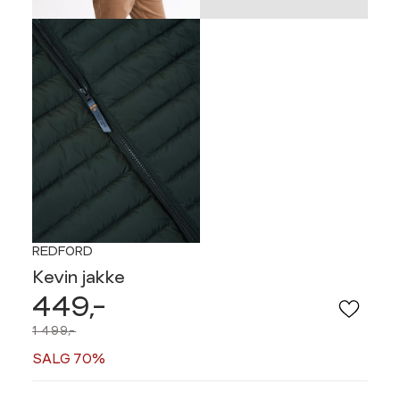
REDFORD
Kevin jakke
449,-
1 499,-
SALG 70%