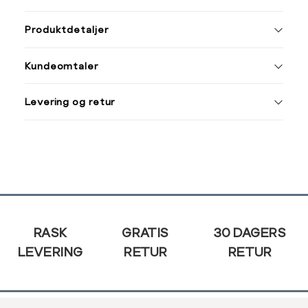
ønsket 
Ha
L
Produktdetaljer
Størrelse
Tilsvarende
S
M
Kundeomtaler
S
44/46
Din
M
48/50
Levering og retur
e-
L
52
post
XL
54
XXL
56
Sidebunn
3XL
58/60
RASK
GRATIS
30 DAGERS
LEVERING
RETUR
RETUR