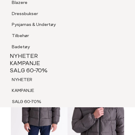
Blazere
Tilbehør
Dressbukser
LOGG INN
FAVORITTER
SØK
Shorts
Pysjamas & Undertøy
Pysjamas & Undertøy
Tilbehør
NYHETER
KAMPANJE
Badetøy
SALG 60-70%
NYHETER
70%
NYHETER
KAMPANJE
SALG 60-70%
KAMPANJE
NYHETER
SALG 60-70%
KAMPANJE
SALG 60-70%