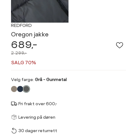
REDFORD
Oregon jakke
689,-
2 299,-
SALG 70%
Velg
Velg farge:
Grå - Gunmetal
farge
Fri frakt over 600,-
Størrel
Få v
Levering på døren
30 dager returrett
Vi gir beskjed hvis varen 