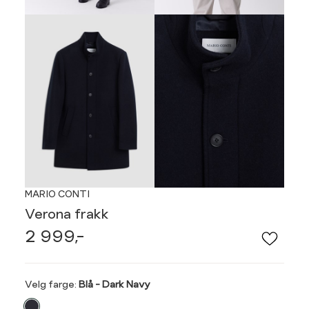
MARIO CONTI
Verona frakk
2 999,-
Velg
Velg farge:
Blå - Dark Navy
farge