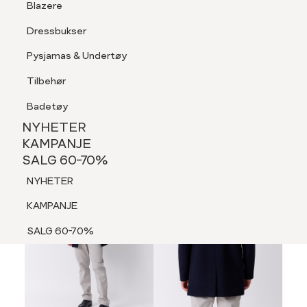
Blazere
Tilbehør
Dressbukser
LOGG INN
FAVORITTER
SØK
Shorts
Pysjamas & Undertøy
Pysjamas & Undertøy
Tilbehør
NYHETER
KAMPANJE
Badetøy
SALG 60-70%
NYHETER
NYHETER
KAMPANJE
SALG 60-70%
KAMPANJE
NYHETER
SALG 60-70%
KAMPANJE
SALG 60-70%