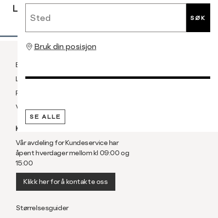
Sted
LEVERING
RETUR
RETUR
SØK
Bruk din posisjon
Betaling
Levering og frakt
Retur og bytte
Vilkår
SE ALLE
KUNDESERVICE
Vår avdeling for Kundeservice har
åpent hverdager mellom kl 09:00 og
15:00
Klikk her for å kontakte oss
Størrelsesguider