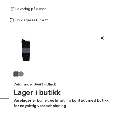
Størrel
Få v
Levering på døren
30 dager returrett
Vi gir beskjed hvis varen 
ønsket 
L
Produktdetaljer
40-45
Kundeomtaler
Din
Levering og retur
e-
Velg
post
farge
Velg farge:
Svart - Black
Lager i butikk
Sidebunn
Varelager er kun et estimat. Ta kontakt med butikk
for nøyaktig varebeholdning
RASK
GRATIS
30 DAGERS