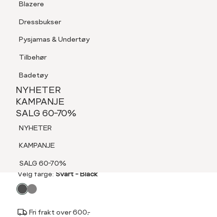
Blazere
Tilbehør
Dressbukser
LOGG INN
FAVORITTER
SØK
Shorts
Pysjamas & Undertøy
Pysjamas & Undertøy
Tilbehør
NYHETER
KAMPANJE
Badetøy
SALG 60-70%
NYHETER
NYHETER
KAMPANJE
REDFORD
SALG 60-70%
KAMPANJE
Grant 2pk sokk med ull
NYHETER
SALG 60-70%
199,-
KAMPANJE
SALG 60-70%
Velg
Velg farge:
Svart - Black
farge
Fri frakt over 600,-