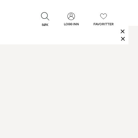
LOGG INN
FAVORITTER
SØK
LUKK
LUKK
Rask levering
Gratis retur
30 dagers retur