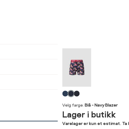
ser
arsel
kommer tilbake på lager. Velg
størrelse:
UKK
L
XL
XXL
SEND
Velg
farge
Velg farge:
Blå - Navy Blazer
Lager i butikk
Varelager er kun et estimat. Ta