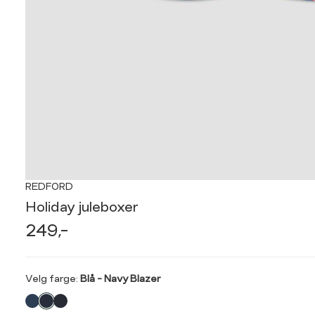
REDFORD
Holiday juleboxer
249,-
Velg
Velg farge:
Blå - Navy Blazer
farge