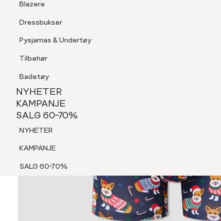
Blazere
Tilbehør
Dressbukser
Shorts
Pysjamas & Undertøy
Pysjamas & Undertøy
Tilbehør
NYHETER
KAMPANJE
Badetøy
SALG 60-70%
NYHETER
NYHETER
KAMPANJE
SALG 60-70%
KAMPANJE
NYHETER
SALG 60-70%
KAMPANJE
SALG 60-70%