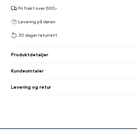
Fri frakt over 600,-
Størrel
Få v
Levering på døren
30 dager returrett
Vi gir beskjed hvis varen 
ønsket 
L
Produktdetaljer
S
M
Kundeomtaler
Din
Levering og retur
e-
post
Sidebunn