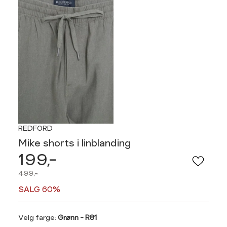
REDFORD
Mike shorts i linblanding
199,-
499,-
SALG 60%
Velg
Velg farge:
Grønn - R81