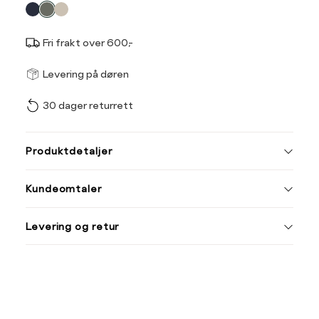
farge
Fri frakt over 600,-
Størrel
Få v
Levering på døren
30 dager returrett
Vi gir beskjed hvis varen 
ønsket 
L
Produktdetaljer
M
L
Kundeomtaler
Din
Levering og retur
e-
post