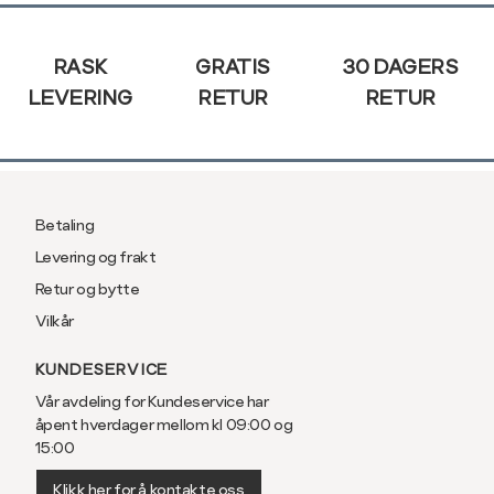
Sidebunn
RASK
GRATIS
30 DAGERS
LEVERING
RETUR
RETUR
Betaling
Levering og frakt
Retur og bytte
Vilkår
KUNDESERVICE
Vår avdeling for Kundeservice har
åpent hverdager mellom kl 09:00 og
15:00
Klikk her for å kontakte oss