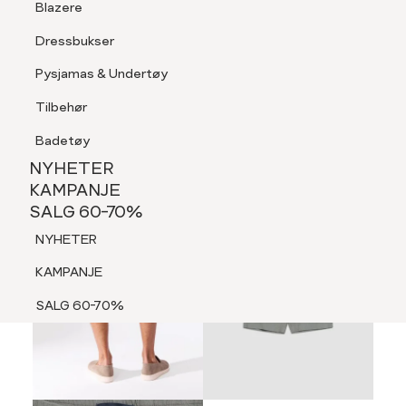
Blazere
Tilbehør
Dressbukser
LOGG INN
FAVORITTER
SØK
Shorts
Pysjamas & Undertøy
Pysjamas & Undertøy
Tilbehør
NYHETER
KAMPANJE
Badetøy
SALG 60-70%
60%
NYHETER
NYHETER
KAMPANJE
SALG 60-70%
KAMPANJE
NYHETER
SALG 60-70%
KAMPANJE
SALG 60-70%