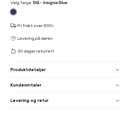
Velg
Velg farge:
Blå - Insignia Blue
farge
Fri frakt over 600,-
Størrel
Få v
Levering på døren
30 dager returrett
Vi gir beskjed hvis varen 
ønsket 
L
Produktdetaljer
S
M
Kundeomtaler
XXXL
Levering og retur
Din
e-