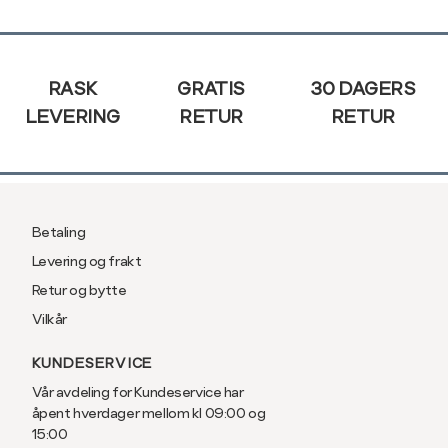
post
Sidebunn
RASK
GRATIS
30 DAGERS
LEVERING
RETUR
RETUR
Betaling
Levering og frakt
Retur og bytte
Vilkår
KUNDESERVICE
Vår avdeling for Kundeservice har
åpent hverdager mellom kl 09:00 og
15:00