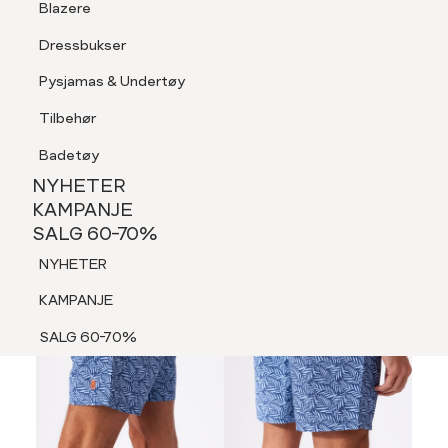
Blazere
Tilbehør
Dressbukser
LOGG INN
FAVORITTER
SØK
Shorts
Pysjamas & Undertøy
Pysjamas & Undertøy
Tilbehør
NYHETER
KAMPANJE
Badetøy
SALG 60-70%
NYHETER
60%
NYHETER
KAMPANJE
SALG 60-70%
KAMPANJE
NYHETER
SALG 60-70%
KAMPANJE
SALG 60-70%