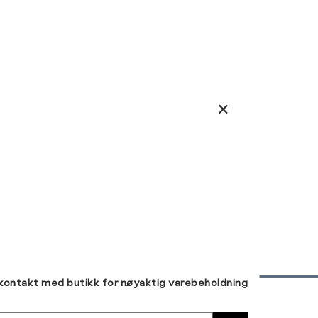
 kontakt med butikk for nøyaktig varebeholdning
30 DAGERS RETUR