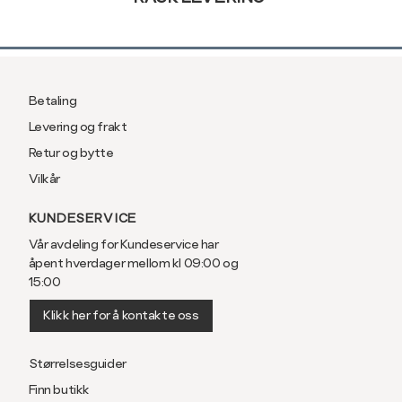
Ermlengde*
86
89
Rygglengde
76
78
Betaling
*ermlengden er målt fra sen
Levering og frakt
Retur og bytte
Regular fit,
Vilkår
passform
KUNDESERVICE
Vår avdeling for Kundeservice har
åpent hverdager mellom kl 09:00 og
Størrelse
S
M
15:00
Klikk her for å kontakte oss
Halsvidde
38
40
Bryst
104
110
Størrelsesguider
Finn butikk
Liv
100
106