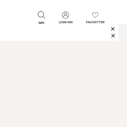
LOGG INN
FAVORITTER
SØK
LUKK
LUKK
Rask levering
Gratis retur
30 dagers retur