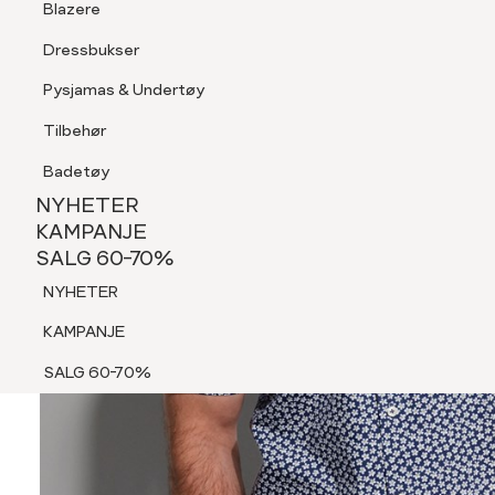
Blazere
Tilbehør
Dressbukser
Shorts
Pysjamas & Undertøy
Pysjamas & Undertøy
Tilbehør
NYHETER
KAMPANJE
Badetøy
SALG 60-70%
NYHETER
NYHETER
KAMPANJE
SALG 60-70%
KAMPANJE
NYHETER
SALG 60-70%
KAMPANJE
SALG 60-70%