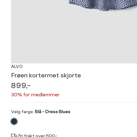
ALVO
Frøen kortermet skjorte
899,-
30% for medlemmer
Velg
Velg farge:
Blå - Dress Blues
farge
Fri frakt over 600,-