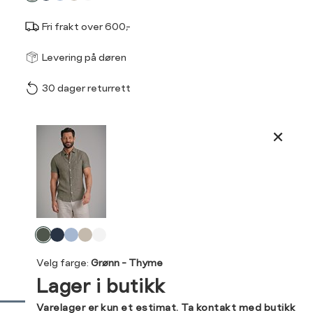
Fri frakt over 600,-
Størrel
Få v
Levering på døren
30 dager returrett
Vi gir beskjed hvis varen 
ønsket 
L
Produktdetaljer
Classic fit, ledig passf
S
M
Kundeomtaler
Størrelse
S
M
Din
Levering og retur
Halsvidde
38
40
e-
Velg
post
Bryst
104
112
farge
Velg farge:
Grønn - Thyme
Liv
100
108
Lager i butikk
Ermlengde*
86
89
Sidebunn
Varelager er kun et estimat. Ta kontakt med butikk