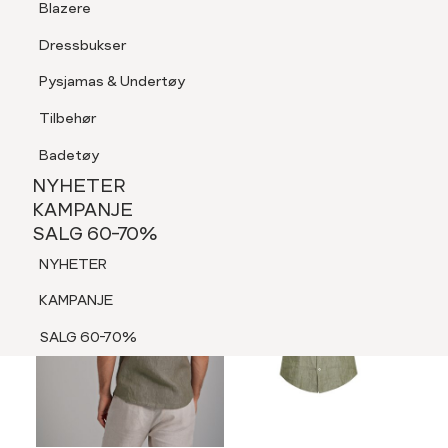
Blazere
Tilbehør
Dressbukser
LOGG INN
FAVORITTER
SØK
Shorts
Pysjamas & Undertøy
Pysjamas & Undertøy
Tilbehør
NYHETER
KAMPANJE
Badetøy
SALG 60-70%
MEDLEM 30%
NYHETER
NYHETER
KAMPANJE
SALG 60-70%
KAMPANJE
NYHETER
SALG 60-70%
KAMPANJE
SALG 60-70%