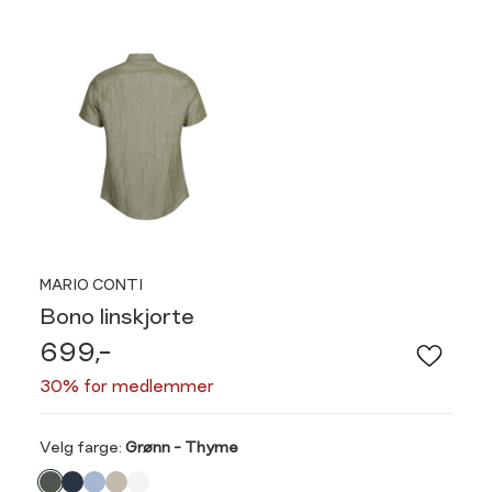
MARIO CONTI
Bono linskjorte
699,-
30% for medlemmer
Velg
Velg farge:
Grønn - Thyme
farge