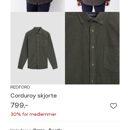
REDFORD
Corduroy skjorte
799,-
30% for medlemmer
Velg