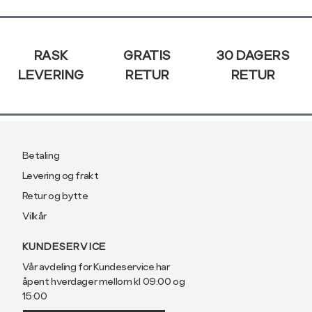
Ermlengde*
86
89
Sidebunn
Rygglengde
76
78
RASK
GRATIS
30 DAGERS
LEVERING
RETUR
RETUR
*ermlengden er målt fra sen
Regular fit, normal pas
Betaling
Størrelse
S
M
Levering og frakt
Retur og bytte
Halsvidde
38
40
Vilkår
Bryst
104
110
KUNDESERVICE
Liv
100
106
Vår avdeling for Kundeservice har
åpent hverdager mellom kl 09:00 og
Ermlengde*
86
89
15:00