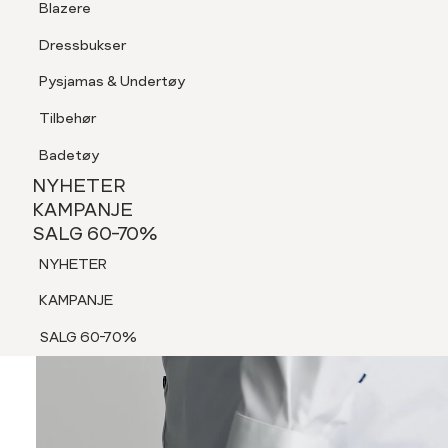
Blazere
Tilbehør
Dressbukser
Shorts
Pysjamas & Undertøy
Pysjamas & Undertøy
Tilbehør
NYHETER
KAMPANJE
Badetøy
SALG 60-70%
NYHETER
NYHETER
KAMPANJE
SALG 60-70%
KAMPANJE
NYHETER
SALG 60-70%
KAMPANJE
SALG 60-70%