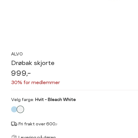
ALVO
Drøbak skjorte
999,-
30% for medlemmer
Velg
Velg farge:
Hvit - Bleach White
farge
Fri frakt over 600,-
Størrel
Få v
Levering på døren