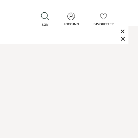
LOGG INN
FAVORITTER
SØK
LUKK
LUKK
Rask levering
Gratis retur
30 dagers retur