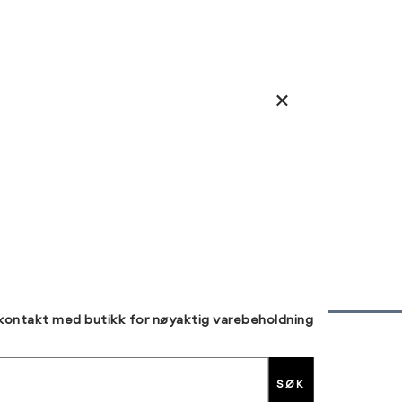
 kontakt med butikk for nøyaktig varebeholdning
30 DAGERS RETUR
SØK