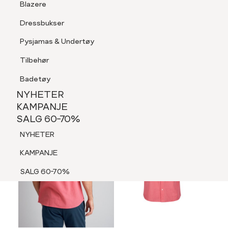
Blazere
Tilbehør
Dressbukser
LOGG INN
FAVORITTER
SØK
Shorts
Pysjamas & Undertøy
Pysjamas & Undertøy
Tilbehør
NYHETER
KAMPANJE
Badetøy
SALG 60-70%
MEDLEM 30%
NYHETER
NYHETER
KAMPANJE
SALG 60-70%
KAMPANJE
NYHETER
SALG 60-70%
KAMPANJE
SALG 60-70%