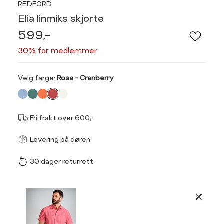
REDFORD
Elia linmiks skjorte
599,-
30% for medlemmer
Velg
Velg farge:
Rosa - Cranberry
farge
Fri frakt over 600,-
Størrel
Få v
Levering på døren
30 dager returrett
Vi gir beskjed hvis varen 
ønsket 
L
Produktdetaljer
Classic fit, ledig passf
S
M
Kundeomtaler