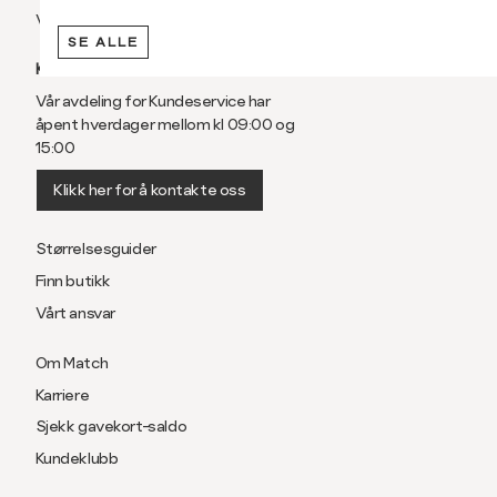
Vilkår
Bryst
104
110
SE ALLE
KUNDESERVICE
Liv
100
106
Vår avdeling for Kundeservice har
åpent hverdager mellom kl 09:00 og
Ermlengde*
86
89
15:00
74-
76-
Klikk her for å kontakte oss
Rygglengde
76
78
Størrelsesguider
Finn butikk
*ermlengden er målt fra sen
Vårt ansvar
Slim fit, smal passform
Om Match
Karriere
Størrelse
S
M
Sjekk gavekort-saldo
Kundeklubb
Halsvidde
38
40