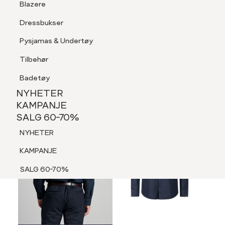
Blazere
Tilbehør
Dressbukser
LOGG INN
FAVORITTER
SØK
Shorts
Pysjamas & Undertøy
Pysjamas & Undertøy
Tilbehør
NYHETER
KAMPANJE
Badetøy
SALG 60-70%
MEDLEM 30%
NYHETER
NYHETER
KAMPANJE
SALG 60-70%
KAMPANJE
NYHETER
SALG 60-70%
KAMPANJE
SALG 60-70%