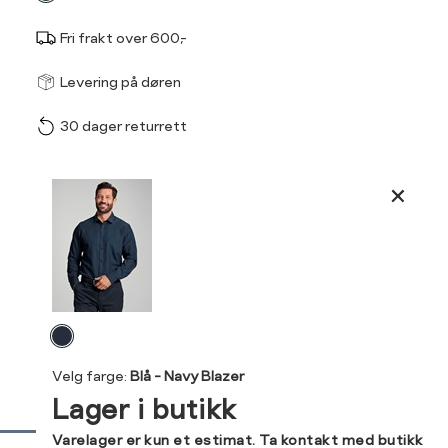
Fri frakt over 600,-
Størrel
Få v
Levering på døren
30 dager returrett
Vi gir beskjed hvis varen 
ønsket 
L
Produktdetaljer
Classic fit, ledig passf
S
M
Kundeomtaler
Størrelse
S
M
Din
Levering og retur
Halsvidde
38
40
e-
Velg
post
Bryst
104
112
farge
Velg farge:
Blå - Navy Blazer
Liv
100
108
Lager i butikk
Ermlengde*
86
89
Sidebunn
Varelager er kun et estimat. Ta kontakt med butikk