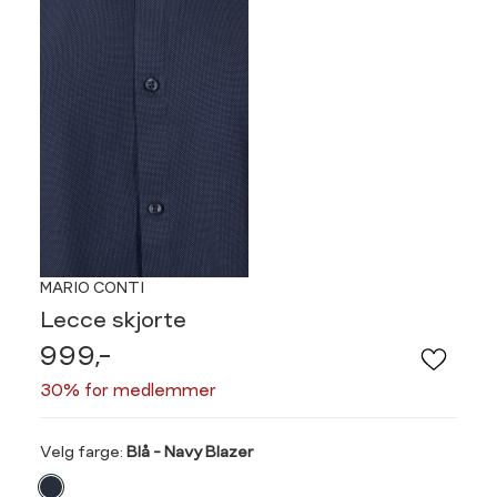
MARIO CONTI
Lecce skjorte
999,-
30% for medlemmer
Velg
Velg farge:
Blå - Navy Blazer
farge