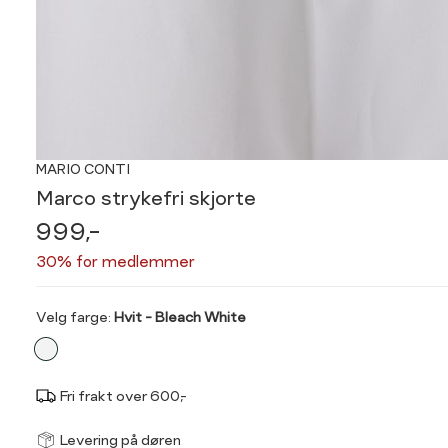
MARIO CONTI
Marco strykefri skjorte
999,-
30% for medlemmer
Velg
Velg farge:
Hvit - Bleach White
farge
Fri frakt over 600,-
Størrel
Få v
Levering på døren