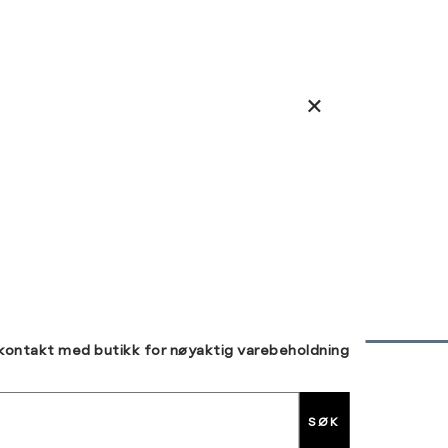
 kontakt med butikk for nøyaktig varebeholdning
30 DAGERS RETUR
SØK