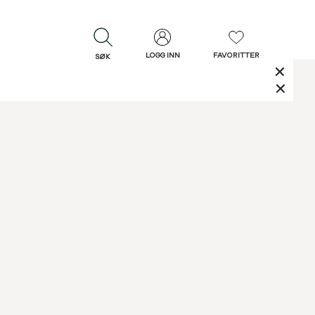
LOGG INN
FAVORITTER
SØK
LUKK
LUKK
Rask levering
Gratis retur
30 dagers retur