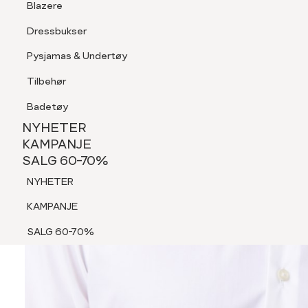
Blazere
Tilbehør
Dressbukser
Shorts
Pysjamas & Undertøy
Pysjamas & Undertøy
Tilbehør
NYHETER
KAMPANJE
Badetøy
SALG 60-70%
NYHETER
NYHETER
KAMPANJE
SALG 60-70%
KAMPANJE
NYHETER
SALG 60-70%
KAMPANJE
SALG 60-70%