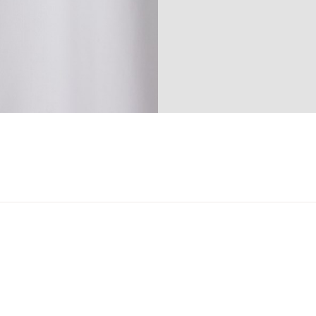
ser
arsel