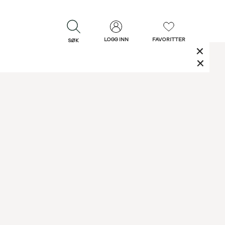
LOGG INN
FAVORITTER
SØK
LUKK
LUKK
Rask levering
Gratis retur
30 dagers retur