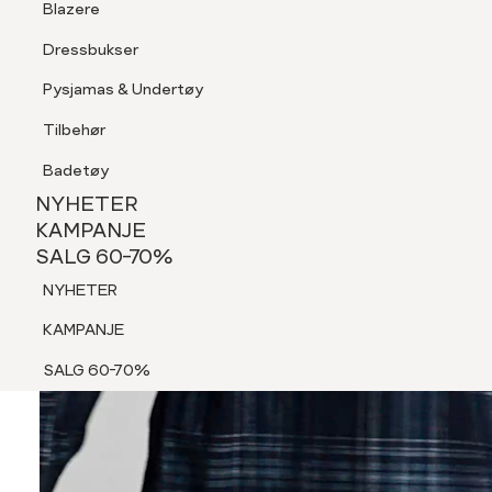
Blazere
Tilbehør
Dressbukser
Shorts
Pysjamas & Undertøy
Pysjamas & Undertøy
Tilbehør
NYHETER
KAMPANJE
Badetøy
SALG 60-70%
NYHETER
NYHETER
KAMPANJE
SALG 60-70%
KAMPANJE
NYHETER
SALG 60-70%
KAMPANJE
SALG 60-70%