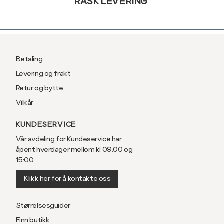
RASK LEVERING
Ermlengde*
86
89
Rygglengde
76
78
Betaling
*ermlengden er målt fra sen
Levering og frakt
Retur og bytte
Regular fit,
Vilkår
passform
KUNDESERVICE
Vår avdeling for Kundeservice har
åpent hverdager mellom kl 09:00 og
Størrelse
S
M
15:00
Klikk her for å kontakte oss
Halsvidde
38
40
Bryst
104
110
Størrelsesguider
Finn butikk
Liv
100
106