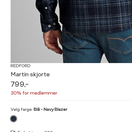
REDFORD
Martin skjorte
799,-
30% for medlemmer
Velg
Velg farge:
Blå - Navy Blazer
farge