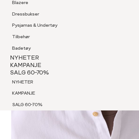
Blazere
Tilbehør
Dressbukser
Shorts
Pysjamas & Undertøy
Pysjamas & Undertøy
Tilbehør
NYHETER
KAMPANJE
Badetøy
SALG 60-70%
NYHETER
NYHETER
KAMPANJE
SALG 60-70%
KAMPANJE
NYHETER
SALG 60-70%
KAMPANJE
SALG 60-70%