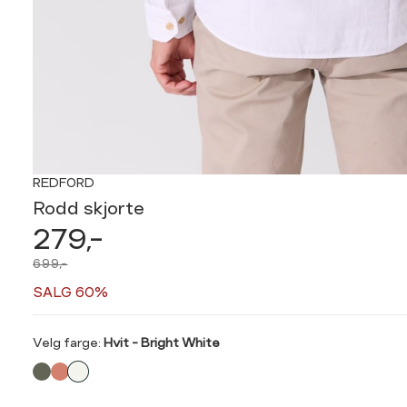
REDFORD
Rodd skjorte
279,-
699,-
SALG 60%
Velg
Velg farge:
Hvit - Bright White
farge