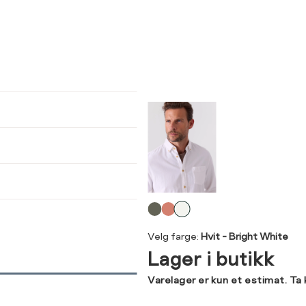
ser
arsel
kommer tilbake på lager. Velg
størrelse:
UKK
ledig
SEND
Velg
L
XL
XXL
3XL
farge
Velg farge:
Hvit - Bright White
42
44
46
48
Lager i butikk
120
128
136
146
Varelager er kun et estimat. Ta
116
124
132
142