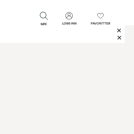
LOGG INN
FAVORITTER
SØK
LUKK
LUKK
Rask levering
Gratis retur
30 dagers retur