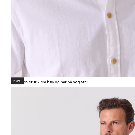
60%
Modellen er 187 cm høy og har på seg str. L
Informasjon
om
modellhøyde
og
produkstørrelse