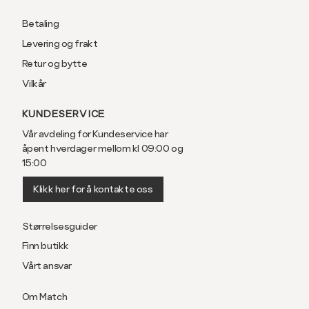
Betaling
Størrelse
S
M
Levering og frakt
Retur og bytte
Halsvidde
38
40
Vilkår
Bryst
104
110
KUNDESERVICE
Liv
100
106
Vår avdeling for Kundeservice har
åpent hverdager mellom kl 09:00 og
Ermlengde*
86
89
15:00
74-
76-
Klikk her for å kontakte oss
Rygglengde
76
78
Størrelsesguider
Finn butikk
*ermlengden er målt fra sen
Vårt ansvar
Slim fit, smal passform
Om Match