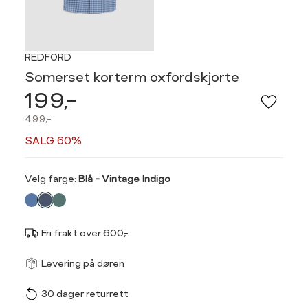
REDFORD
Somerset korterm oxfordskjorte
199,-
499,-
SALG 60%
Velg
Velg farge:
Blå - Vintage Indigo
farge
Fri frakt over 600,-
Størrel
Få v
Levering på døren
30 dager returrett
Vi gir beskjed hvis varen 