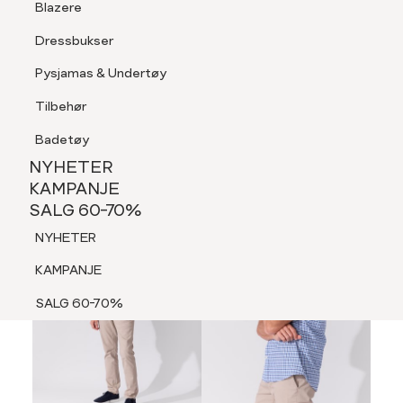
Blazere
Tilbehør
Dressbukser
LOGG INN
FAVORITTER
SØK
Shorts
Pysjamas & Undertøy
Pysjamas & Undertøy
Tilbehør
NYHETER
KAMPANJE
Badetøy
SALG 60-70%
NYHETER
60%
NYHETER
KAMPANJE
SALG 60-70%
KAMPANJE
NYHETER
SALG 60-70%
KAMPANJE
SALG 60-70%