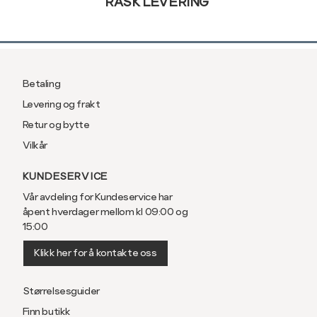
RASK LEVERING
Ermlengde*
86
89
Rygglengde
76
78
Betaling
*ermlengden er målt fra sen
Levering og frakt
Retur og bytte
Regular fit,
Vilkår
passform
KUNDESERVICE
Vår avdeling for Kundeservice har
åpent hverdager mellom kl 09:00 og
Størrelse
S
M
15:00
Klikk her for å kontakte oss
Halsvidde
38
40
Bryst
104
110
Størrelsesguider
Finn butikk
Liv
100
106