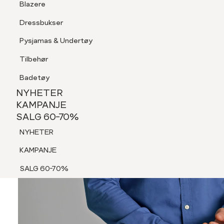
Blazere
Tilbehør
Dressbukser
Shorts
Pysjamas & Undertøy
Pysjamas & Undertøy
Tilbehør
NYHETER
KAMPANJE
Badetøy
SALG 60-70%
NYHETER
NYHETER
KAMPANJE
SALG 60-70%
KAMPANJE
NYHETER
SALG 60-70%
KAMPANJE
SALG 60-70%