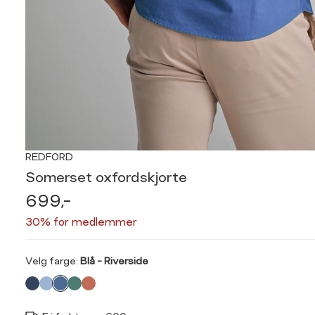
REDFORD
Somerset oxfordskjorte
699,-
30% for medlemmer
Velg
Velg farge:
Blå - Riverside
farge