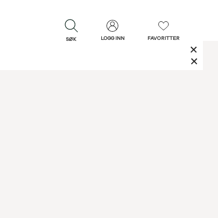
LOGG INN
FAVORITTER
SØK
LUKK
LUKK
Rask levering
Gratis retur
30 dagers retur