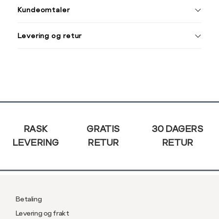
Kundeomtaler
Størrelse
S
M
Din
Levering og retur
Halsvidde
38
40
e-
post
Bryst
104
112
Liv
100
108
Ermlengde*
86
89
Sidebunn
Rygglengde
76
78
RASK
GRATIS
30 DAGERS
LEVERING
RETUR
RETUR
*ermlengden er målt fra sen
Regular fit, normal pas
Betaling
Størrelse
S
M
Levering og frakt