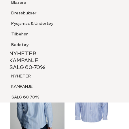
Blazere
Tilbehør
Dressbukser
LOGG INN
FAVORITTER
SØK
Shorts
Pysjamas & Undertøy
Pysjamas & Undertøy
Tilbehør
NYHETER
KAMPANJE
Badetøy
SALG 60-70%
NYHETER
MEDLEM 30%
NYHETER
KAMPANJE
SALG 60-70%
KAMPANJE
NYHETER
SALG 60-70%
KAMPANJE
SALG 60-70%