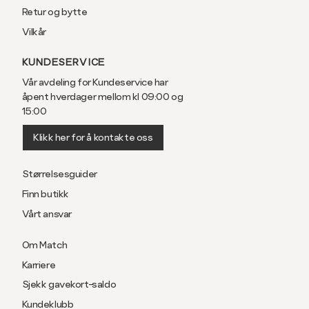
Retur og bytte
Halsvidde
38
40
Vilkår
Bryst
104
110
KUNDESERVICE
Liv
100
106
Vår avdeling for Kundeservice har
åpent hverdager mellom kl 09:00 og
Ermlengde*
86
89
15:00
74-
76-
Klikk her for å kontakte oss
Rygglengde
76
78
Størrelsesguider
Finn butikk
*ermlengden er målt fra sen
Vårt ansvar
Slim fit, smal passform
Om Match
Karriere
Størrelse
S
M
Sjekk gavekort-saldo
Kundeklubb
Halsvidde
38
40