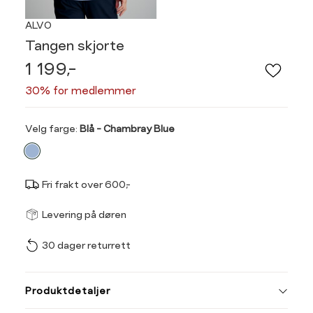
ALVO
Tangen skjorte
1 199,-
30% for medlemmer
Velg
Velg farge:
Blå - Chambray Blue
farge
Fri frakt over 600,-
Størrel
Få v
Levering på døren
30 dager returrett
Vi gir beskjed hvis varen 
ønsket 
L
Produktdetaljer
Classic fit, ledig passf
M
L