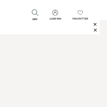
LOGG INN
FAVORITTER
SØK
LUKK
LUKK
Rask levering
Gratis retur
30 dagers retur