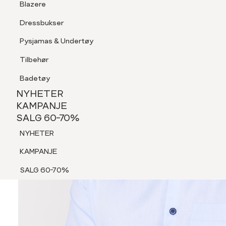
Blazere
Tilbehør
Dressbukser
Shorts
Pysjamas & Undertøy
Pysjamas & Undertøy
Tilbehør
NYHETER
KAMPANJE
Badetøy
SALG 60-70%
NYHETER
NYHETER
KAMPANJE
SALG 60-70%
KAMPANJE
NYHETER
SALG 60-70%
KAMPANJE
SALG 60-70%