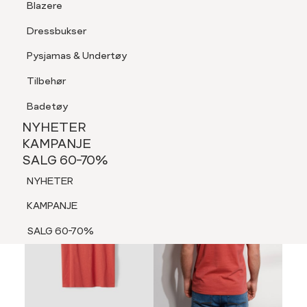
Blazere
Tilbehør
Dressbukser
LOGG INN
FAVORITTER
SØK
Shorts
Pysjamas & Undertøy
Pysjamas & Undertøy
Tilbehør
NYHETER
KAMPANJE
Badetøy
SALG 60-70%
NYHETER
NYHETER
KAMPANJE
SALG 60-70%
KAMPANJE
NYHETER
SALG 60-70%
KAMPANJE
SALG 60-70%