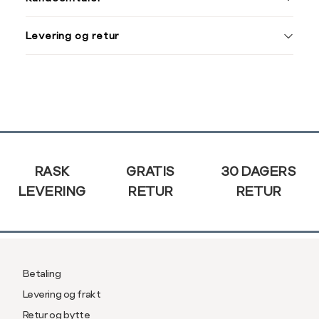
S
44/46
38
XXXL
M
48/50
40
Levering og retur
L
52
42
Din
e-
XL
54
44
post
XXL
56
46
Sidebunn
3XL
58/60
RASK
GRATIS
30 DAGERS
LEVERING
RETUR
RETUR
Betaling
Levering og frakt
Retur og bytte