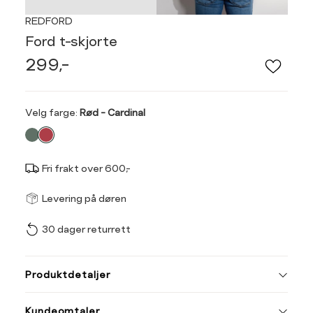
REDFORD
Ford t-skjorte
299,-
Velg
Velg farge:
Rød - Cardinal
farge
Fri frakt over 600,-
Størrel
Få v
Levering på døren
30 dager returrett
Vi gir beskjed hvis varen 
ønsket 
Ha
L
Produktdetaljer
Størrelse
Tilsvarende
S
M
Kundeomtaler