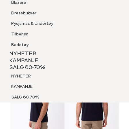
Blazere
Tilbehør
Dressbukser
LOGG INN
FAVORITTER
SØK
Shorts
Pysjamas & Undertøy
Pysjamas & Undertøy
Tilbehør
NYHETER
KAMPANJE
Badetøy
SALG 60-70%
NYHETER
60%
NYHETER
KAMPANJE
SALG 60-70%
KAMPANJE
NYHETER
SALG 60-70%
KAMPANJE
SALG 60-70%