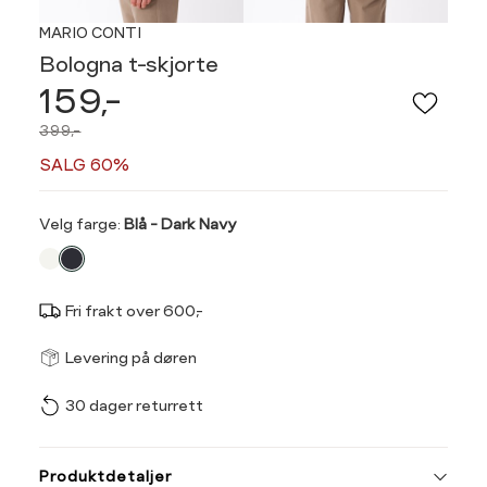
MARIO CONTI
Bologna t-skjorte
159,-
399,-
SALG 60%
Velg
Velg farge:
Blå - Dark Navy
farge
Fri frakt over 600,-
Størrel
Få v
Levering på døren
30 dager returrett
Vi gir beskjed hvis varen 
ønsket 
Ha
L
Produktdetaljer
Størrelse
Tilsvarende