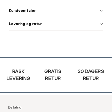
S
M
Kundeomtaler
S
44/46
38
Din
M
48/50
40
Levering og retur
e-
L
52
42
post
XL
54
44
XXL
56
46
Sidebunn
3XL
58/60
RASK
GRATIS
30 DAGERS
LEVERING
RETUR
RETUR
Betaling