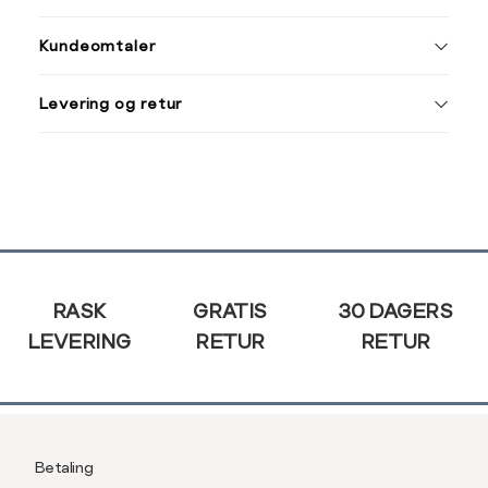
S
M
Kundeomtaler
S
44/46
38
Din
M
48/50
40
Levering og retur
e-
L
52
42
post
XL
54
44
XXL
56
46
Sidebunn
3XL
58/60
RASK
GRATIS
30 DAGERS
LEVERING
RETUR
RETUR
Betaling