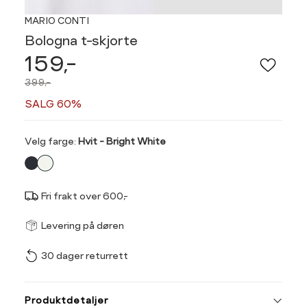
MARIO CONTI
Bologna t-skjorte
159,-
399,-
SALG 60%
Velg
Velg farge:
Hvit - Bright White
farge
Fri frakt over 600,-
Størrel
Få v
Levering på døren
30 dager returrett
Vi gir beskjed hvis varen 
ønsket 
Ha
L
Produktdetaljer
Størrelse
Tilsvarende