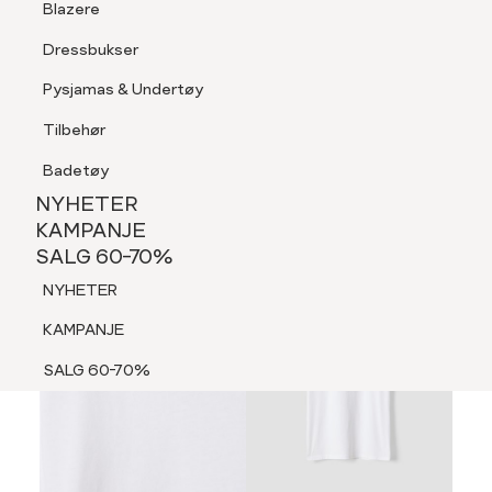
Blazere
Tilbehør
Dressbukser
LOGG INN
FAVORITTER
SØK
Shorts
Pysjamas & Undertøy
Pysjamas & Undertøy
Tilbehør
NYHETER
KAMPANJE
Badetøy
SALG 60-70%
NYHETER
60%
NYHETER
KAMPANJE
SALG 60-70%
KAMPANJE
NYHETER
SALG 60-70%
KAMPANJE
SALG 60-70%