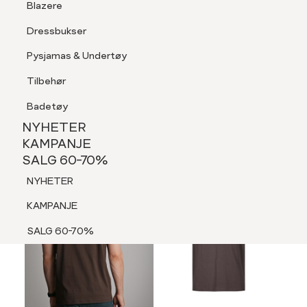
Blazere
Tilbehør
Dressbukser
LOGG INN
FAVORITTER
SØK
Shorts
Pysjamas & Undertøy
Pysjamas & Undertøy
Tilbehør
NYHETER
KAMPANJE
Badetøy
SALG 60-70%
NYHETER
NYHETER
KAMPANJE
SALG 60-70%
KAMPANJE
NYHETER
SALG 60-70%
KAMPANJE
SALG 60-70%