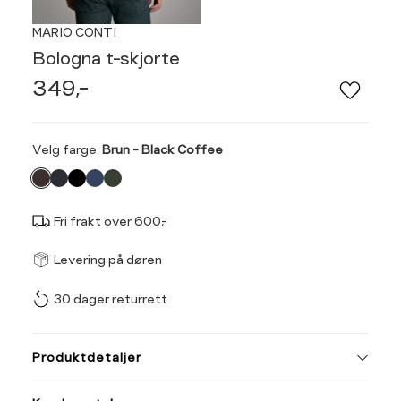
MARIO CONTI
Bologna t-skjorte
349,-
Velg
Velg farge:
Brun - Black Coffee
farge
Fri frakt over 600,-
Størrel
Få v
Levering på døren
30 dager returrett
Vi gir beskjed hvis varen 
ønsket 
Ha
L
Produktdetaljer
Størrelse
Tilsvarende
S
M