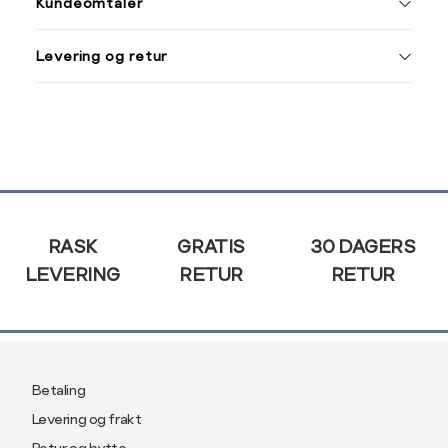
Kundeomtaler
S
44/46
38
Din
M
48/50
40
Levering og retur
e-
L
52
42
post
XL
54
44
XXL
56
46
Sidebunn
3XL
58/60
RASK
GRATIS
30 DAGERS
LEVERING
RETUR
RETUR
Betaling
Levering og frakt
Retur og bytte