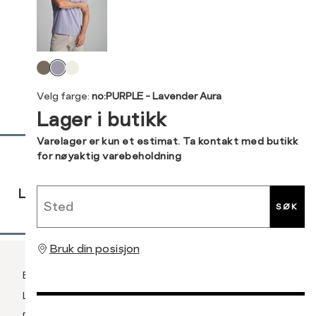
Kundeomtaler
S
44/46
38
Din
M
48/50
40
Levering og retur
e-
Velg
L
52
42
post
farge
Velg farge:
no:PURPLE - Lavender Aura
XL
54
44
Lager i butikk
XXL
56
46
Sidebunn
Varelager er kun et estimat. Ta kontakt med butikk
for nøyaktig varebeholdning
3XL
58/60
RASK
GRATIS
30 DAGERS
Sted
LEVERING
RETUR
RETUR
SØK
Bruk din posisjon
Betaling
Levering og frakt
Retur og bytte