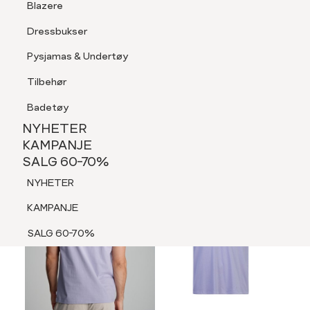
Blazere
Tilbehør
Dressbukser
LOGG INN
FAVORITTER
SØK
Shorts
Pysjamas & Undertøy
Pysjamas & Undertøy
Tilbehør
NYHETER
KAMPANJE
Badetøy
SALG 60-70%
NYHETER
NYHETER
KAMPANJE
SALG 60-70%
KAMPANJE
NYHETER
SALG 60-70%
KAMPANJE
SALG 60-70%