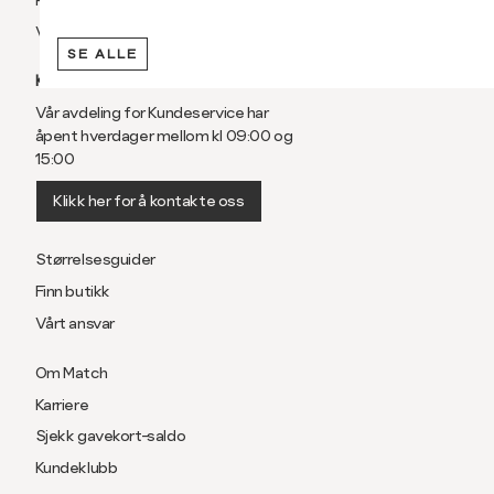
Vilkår
SE ALLE
KUNDESERVICE
Vår avdeling for Kundeservice har
åpent hverdager mellom kl 09:00 og
15:00
Klikk her for å kontakte oss
Størrelsesguider
Finn butikk
Vårt ansvar
Om Match
Karriere
Sjekk gavekort-saldo
Kundeklubb