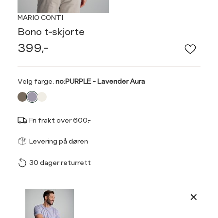
MARIO CONTI
Bono t-skjorte
399,-
Velg
Velg farge:
no:PURPLE - Lavender Aura
farge
Fri frakt over 600,-
Størrel
Få v
Levering på døren
30 dager returrett
Vi gir beskjed hvis varen 
ønsket 
Ha
L
Produktdetaljer
Størrelse
Tilsvarende
S
M