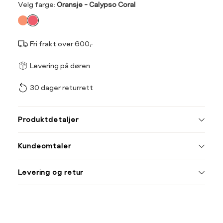
Velg
Velg farge:
Oransje - Calypso Coral
farge
Fri frakt over 600,-
Størrel
Få v
Levering på døren
30 dager returrett
Vi gir beskjed hvis varen 
ønsket 
Ha
L
Produktdetaljer
Størrelse
Tilsvarende
XXL
XXXL
Kundeomtaler
S
44/46
38
Din
M
48/50
40
Levering og retur
e-
L
52
42
post
XL
54
44