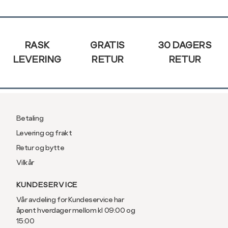
XXL
56
46
Sidebunn
3XL
58/60
RASK
GRATIS
30 DAGERS
LEVERING
RETUR
RETUR
Betaling
Levering og frakt
Retur og bytte
Vilkår
KUNDESERVICE
Vår avdeling for Kundeservice har
åpent hverdager mellom kl 09:00 og
15:00