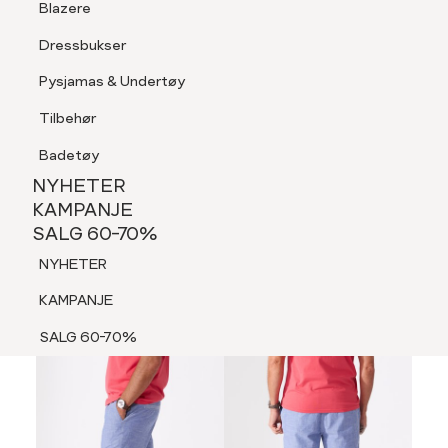
Blazere
Tilbehør
Dressbukser
LOGG INN
FAVORITTER
SØK
Shorts
Pysjamas & Undertøy
Pysjamas & Undertøy
Tilbehør
NYHETER
KAMPANJE
Badetøy
SALG 60-70%
NYHETER
60%
NYHETER
KAMPANJE
SALG 60-70%
KAMPANJE
NYHETER
SALG 60-70%
KAMPANJE
SALG 60-70%