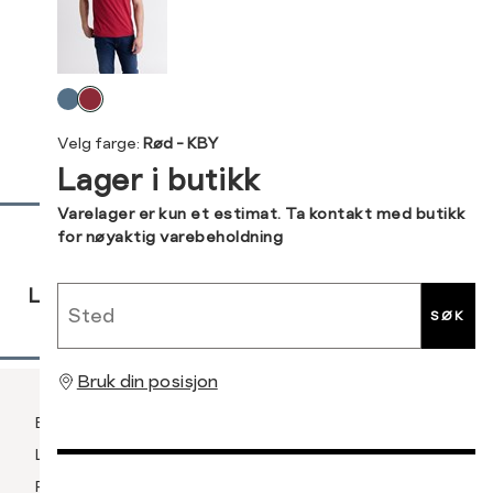
S
44/46
38
XXXL
M
48/50
40
Levering og retur
Velg
L
52
42
Din
farge
Velg farge:
Rød - KBY
e-
XL
54
44
Lager i butikk
post
XXL
56
46
Sidebunn
Varelager er kun et estimat. Ta kontakt med butikk
for nøyaktig varebeholdning
3XL
58/60
RASK
GRATIS
30 DAGERS
Sted
LEVERING
RETUR
RETUR
SØK
Bruk din posisjon
Betaling
Levering og frakt
Retur og bytte