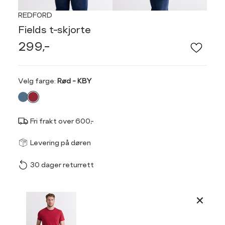
REDFORD
Fields t-skjorte
299,-
Velg
Velg farge:
Rød - KBY
farge
Fri frakt over 600,-
Størrel
Få v
Levering på døren
30 dager returrett
Vi gir beskjed hvis varen 
ønsket 
Ha
L
Produktdetaljer
Størrelse
Tilsvarende
S
M
Kundeomtaler