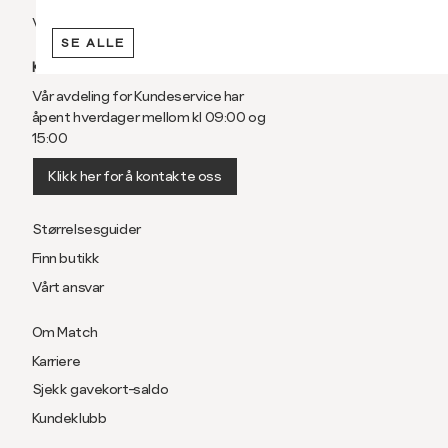
Vilkår
SE ALLE
KUNDESERVICE
Vår avdeling for Kundeservice har
åpent hverdager mellom kl 09:00 og
15:00
Klikk her for å kontakte oss
Størrelsesguider
Finn butikk
Vårt ansvar
Om Match
Karriere
Sjekk gavekort-saldo
Kundeklubb