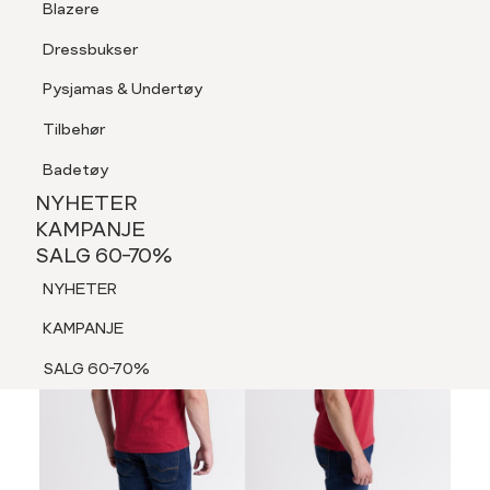
Blazere
Tilbehør
Dressbukser
LOGG INN
FAVORITTER
SØK
Shorts
Pysjamas & Undertøy
Pysjamas & Undertøy
Tilbehør
NYHETER
KAMPANJE
Badetøy
SALG 60-70%
NYHETER
NYHETER
KAMPANJE
SALG 60-70%
KAMPANJE
NYHETER
SALG 60-70%
KAMPANJE
SALG 60-70%